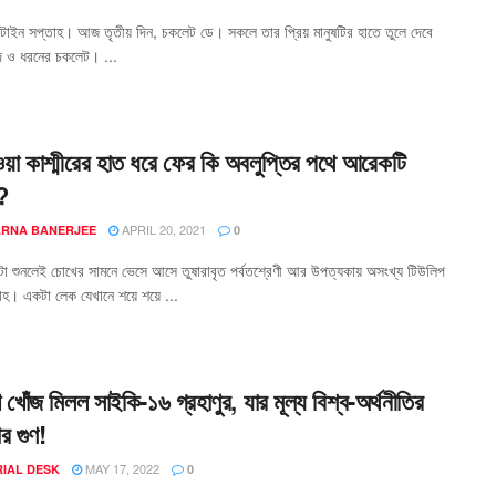
ন্টাইন সপ্তাহ। আজ তৃতীয় দিন, চকলেট ডে। সকলে তার প্রিয় মানুষটির হাতে তুলে দেবে
াদ ও ধরনের চকলেট। ...
যাওয়া কাশ্মীরের হাত ধরে ফের কি অবলুপ্তির পথে আরেকটি
?
APRIL 20, 2021
ARNA BANERJEE
0
নামটা শুনলেই চোখের সামনে ভেসে আসে তুষারাবৃত পর্বতশ্রেণী আর উপত্যকায় অসংখ্য টিউলিপ
হ। একটা লেক যেখানে শয়ে শয়ে ...
 খোঁজ মিলল সাইকি-১৬ গ্রহাণুর, যার মূল্য বিশ্ব-অর্থনীতির
র গুণ!
MAY 17, 2022
RIAL DESK
0