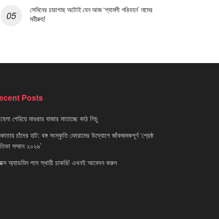
সেদিনের চারাগাছ অটোই যেন আজ ‘শ্যামলী পরিবহন’ নামের
মহীরুহ!
ecent Posts
েলা পেরিয়ে মাগুরার বাজার মাতাচ্ছে কাঠ লিচু
াতায় চাঁদের হাট: বঙ্গ সংস্কৃতি ফোরামের উদ্যোগে জাঁকজমকপূর্ণ ‘শ্রেষ্ঠ
রতিভা সম্মান ২০২৬’
নাক্স অ্যাডমিন পদে স্থায়ী চাকরি! এখনই আবেদন করুন