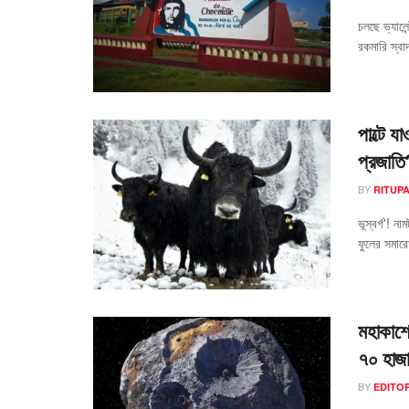
চলছে ভ্যালে
রকমারি স্ব
পাল্টে 
প্রজাতি
BY
RITUP
ভূস্বর্গ'! 
ফুলের সমারো
মহাকাশে
৭০ হাজা
BY
EDITO