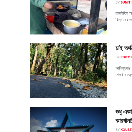
BY
SUMIT
রাজনীতির আ
বিস্তারের জন
চাই অর্থ
BY
EDITO
আলিপুদুয়ার 
গেল। রাজ্য
শুধু এক
কারখানা
BY
KOUST