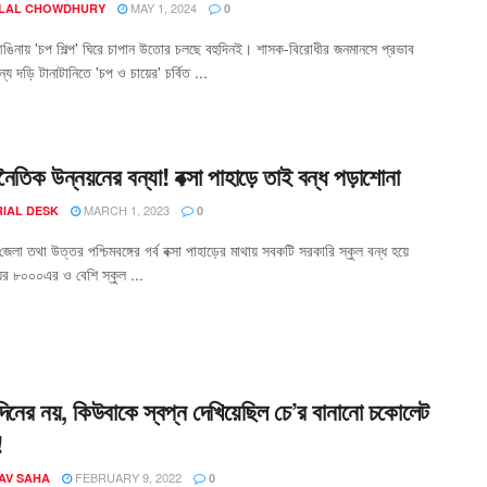
MAY 1, 2024
 LAL CHOWDHURY
0
ঙিনায় 'চপ শিল্প' ঘিরে চাপান উতোর চলছে বহুদিনই। শাসক-বিরোধীর জনমানসে প্রভাব
্য দড়ি টানাটানিতে 'চপ ও চায়ের' চর্বিত ...
নৈতিক উন্নয়নের বন্যা! বক্সা পাহাড়ে তাই বন্ধ পড়াশোনা
MARCH 1, 2023
RIAL DESK
0
জেলা তথা উত্তর পশ্চিমবঙ্গের গর্ব বক্সা পাহাড়ের মাথায় সবকটি সরকারি স্কুল বন্ধ হয়ে
ের ৮০০০এর ও বেশি স্কুল ...
দিনের নয়, কিউবাকে স্বপ্ন দেখিয়েছিল চে’র বানানো চকোলেট
!
FEBRUARY 9, 2022
AV SAHA
0