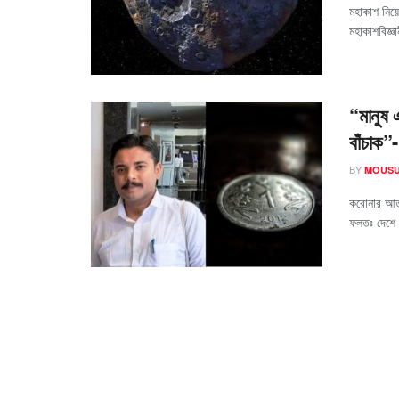
মহাকাশ নিয়
মহাকাশবিজ্ঞ
“মানুষ 
বাঁচাক”-
BY
MOUSU
করোনার আতঙ
ফলতঃ দেশে স