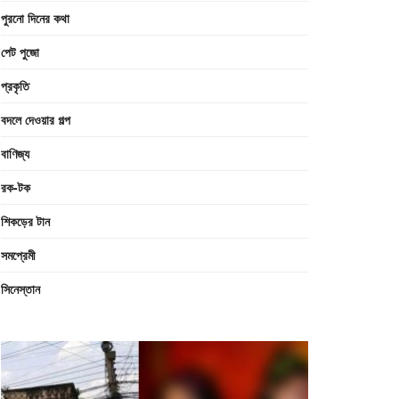
পুরনো দিনের কথা
পেট পুজো
প্রকৃতি
বদলে দেওয়ার গল্প
বাণিজ্য
রক-টক
শিকড়ের টান
সমপ্রেমী
সিনেস্তান