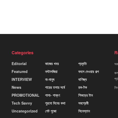
Categories
R
Editorial
কাজের খবর
প্রকৃতি
অবহ
Featured
নস্টালজিয়া
বদলে দেওয়ার গল্প
কলক
প্
INTERVIEW
না-মানুষ
বাণিজ্য
News
পায়ের তলায় সর্ষে
রক-টক
লি
PROMOTIONAL
পালা- পাব্বণ
শিকড়ের টান
Tech Savvy
পুরনো দিনের কথা
সমপ্রেমী
Uncategorized
পেট পুজো
সিনেস্তান