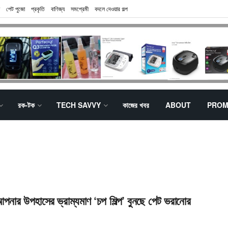
পেট পুজো
প্রকৃতি
বাণিজ্য
সমপ্রেমী
বদলে দেওয়ার গল্প
রক-টক
TECH SAVVY
কাজের খবর
ABOUT
PROM
নার উপহাসের ভ্রাম্যমাণ ‘চপ শিল্প’ বুনছে পেট ভরানোর