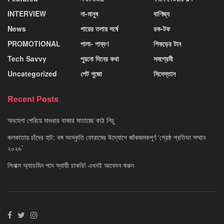
INTERVIEW
না-মানুষ
বাণিজ্য
News
পায়ের তলায় সর্ষে
রক-টক
PROMOTIONAL
পালা- পাব্বণ
শিকড়ের টান
Tech Savvy
পুরনো দিনের কথা
সমপ্রেমী
Uncategorized
পেট পুজো
সিনেস্তান
Recent Posts
অবহেলা পেরিয়ে মাগুরার বাজার মাতাচ্ছে কাঠ লিচু
কলকাতায় চাঁদের হাট: বঙ্গ সংস্কৃতি ফোরামের উদ্যোগে জাঁকজমকপূর্ণ ‘শ্রেষ্ঠ প্রতিভা সম্মান
২০২৬’
লিনাক্স অ্যাডমিন পদে স্থায়ী চাকরি! এখনই আবেদন করুন