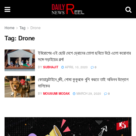
Home
Tag
Drone
Tag:
Drone
ইউরোপের এই ছোট্ট দেশে ড্রোনের তোলা ছবিতে উঠে এলো করোনার
সঙ্গে লড়াইয়ের গল্প!
BY
SUBHAJIT
APRIL 10, 2020
0
কোয়ারেন্টাইনে বন্দী, পোষা কুকুরকে খুশি করতে তাই অভিনব উদ্যোগ
মালিকের
BY
MOUSUMI MODAK
MARCH 29, 2020
0