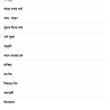
পায়ের তলায় সর্ষে
পালা- পাব্বণ
পুরনো দিনের কথা
পেট পুজো
প্রকৃতি
বদলে দেওয়ার গল্প
বাণিজ্য
রক-টক
শিকড়ের টান
সমপ্রেমী
সিনেস্তান