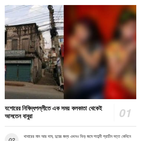
যশোরের নিষিদ্ধপল্লীতে এক সময় কলকাতা থেকেই
আসতেন বাবুরা
খাবারের মান আর দাম, দুয়ের জন্য এখনও ভিড় জমে শতাব্দী প্রাচীন দত্ত কেবিনে