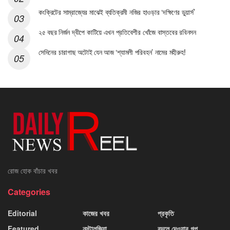
কংক্রিটের সাম্রাজ্যের মাঝেই ব্যতিক্রমী নজির হাওড়ার ‘দক্ষিণের ডুয়ার্স’
২৫ বছর নির্জন দ্বীপে কাটিয়ে এখন প্রতিবেশীর খোঁজে বাস্তবের রবিনসন
সেদিনের চারাগাছ অটোই যেন আজ ‘শ্যামলী পরিবহন’ নামের মহীরুহ!
রোজ হোক বাঁচার খবর
Categories
Editorial
কাজের খবর
প্রকৃতি
Featured
নস্টালজিয়া
বদলে দেওয়ার গল্প