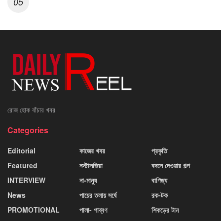
রোজ হোক বাঁচার খবর
Categories
Editorial
কাজের খবর
প্রকৃতি
Featured
নস্টালজিয়া
বদলে দেওয়ার গল্প
INTERVIEW
না-মানুষ
বাণিজ্য
News
পায়ের তলায় সর্ষে
রক-টক
PROMOTIONAL
পালা- পাব্বণ
শিকড়ের টান