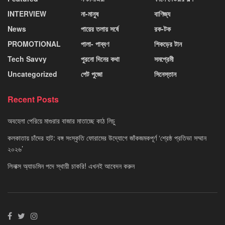
INTERVIEW
না-মানুষ
বাণিজ্য
News
পায়ের তলায় সর্ষে
রক-টক
PROMOTIONAL
পালা- পাব্বণ
শিকড়ের টান
Tech Savvy
পুরনো দিনের কথা
সমপ্রেমী
Uncategorized
পেট পুজো
সিনেস্তান
Recent Posts
অবহেলা পেরিয়ে মাগুরার বাজার মাতাচ্ছে কাঠ লিচু
কলকাতায় চাঁদের হাট: বঙ্গ সংস্কৃতি ফোরামের উদ্যোগে জাঁকজমকপূর্ণ ‘শ্রেষ্ঠ প্রতিভা সম্মান
২০২৬’
লিনাক্স অ্যাডমিন পদে স্থায়ী চাকরি! এখনই আবেদন করুন