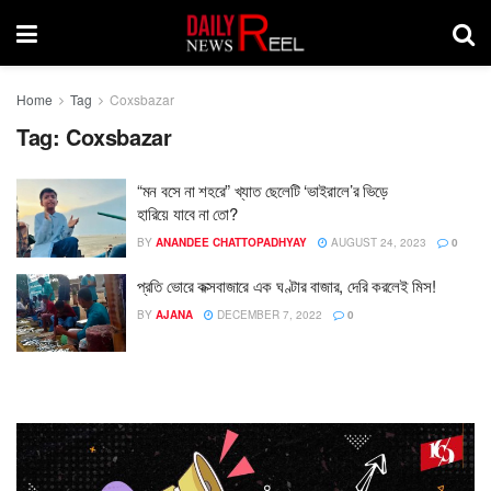
Home
Tag
Coxsbazar
Tag:
Coxsbazar
“মন বসে না শহরে” খ্যাত ছেলেটি ‘ভাইরালে’র ভিড়ে
হারিয়ে যাবে না তো?
BY
ANANDEE CHATTOPADHYAY
AUGUST 24, 2023
0
প্রতি ভোরে কক্সবাজারে এক ঘণ্টার বাজার, দেরি করলেই মিস!
BY
AJANA
DECEMBER 7, 2022
0