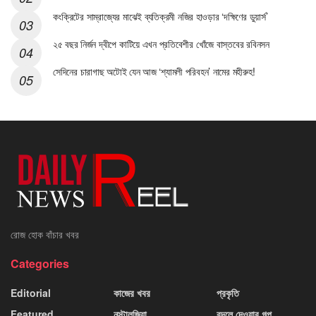
কংক্রিটের সাম্রাজ্যের মাঝেই ব্যতিক্রমী নজির হাওড়ার ‘দক্ষিণের ডুয়ার্স’
২৫ বছর নির্জন দ্বীপে কাটিয়ে এখন প্রতিবেশীর খোঁজে বাস্তবের রবিনসন
সেদিনের চারাগাছ অটোই যেন আজ ‘শ্যামলী পরিবহন’ নামের মহীরুহ!
রোজ হোক বাঁচার খবর
Categories
Editorial
কাজের খবর
প্রকৃতি
Featured
নস্টালজিয়া
বদলে দেওয়ার গল্প