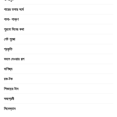
পায়ের তলায় সর্ষে
পালা- পাব্বণ
পুরনো দিনের কথা
পেট পুজো
প্রকৃতি
বদলে দেওয়ার গল্প
বাণিজ্য
রক-টক
শিকড়ের টান
সমপ্রেমী
সিনেস্তান