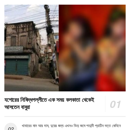
যশোরের নিষিদ্ধপল্লীতে এক সময় কলকাতা থেকেই
আসতেন বাবুরা
খাবারের মান আর দাম, দুয়ের জন্য এখনও ভিড় জমে শতাব্দী প্রাচীন দত্ত কেবিনে