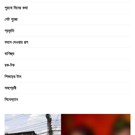
পুরনো দিনের কথা
পেট পুজো
প্রকৃতি
বদলে দেওয়ার গল্প
বাণিজ্য
রক-টক
শিকড়ের টান
সমপ্রেমী
সিনেস্তান