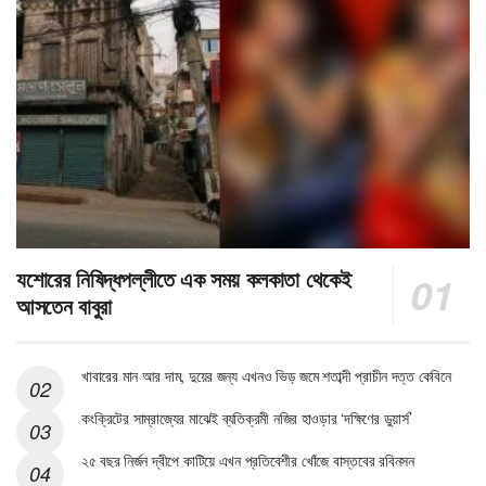
যশোরের নিষিদ্ধপল্লীতে এক সময় কলকাতা থেকেই
আসতেন বাবুরা
খাবারের মান আর দাম, দুয়ের জন্য এখনও ভিড় জমে শতাব্দী প্রাচীন দত্ত কেবিনে
কংক্রিটের সাম্রাজ্যের মাঝেই ব্যতিক্রমী নজির হাওড়ার ‘দক্ষিণের ডুয়ার্স’
২৫ বছর নির্জন দ্বীপে কাটিয়ে এখন প্রতিবেশীর খোঁজে বাস্তবের রবিনসন