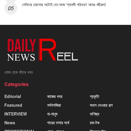
সেদিনের চারাগাছ অটোই যেন আজ ‘শ্যামলী পরিবহন’ নামের মহীরুহ!
রোজ হোক বাঁচার খবর
Categories
Editorial
কাজের খবর
প্রকৃতি
Featured
নস্টালজিয়া
বদলে দেওয়ার গল্প
INTERVIEW
না-মানুষ
বাণিজ্য
News
পায়ের তলায় সর্ষে
রক-টক