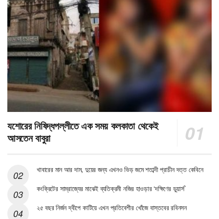
যশোরের নিষিদ্ধপল্লীতে এক সময় কলকাতা থেকেই
আসতেন বাবুরা
খাবারের মান আর দাম, দুয়ের জন্য এখনও ভিড় জমে শতাব্দী প্রাচীন দত্ত কেবিনে
কংক্রিটের সাম্রাজ্যের মাঝেই ব্যতিক্রমী নজির হাওড়ার ‘দক্ষিণের ডুয়ার্স’
২৫ বছর নির্জন দ্বীপে কাটিয়ে এখন প্রতিবেশীর খোঁজে বাস্তবের রবিনসন