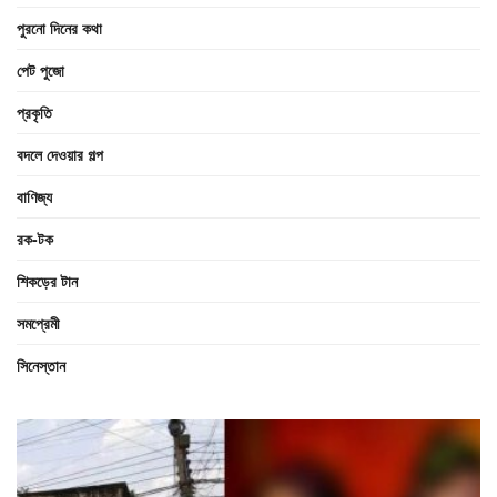
পুরনো দিনের কথা
পেট পুজো
প্রকৃতি
বদলে দেওয়ার গল্প
বাণিজ্য
রক-টক
শিকড়ের টান
সমপ্রেমী
সিনেস্তান