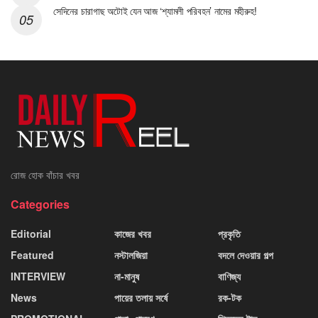
সেদিনের চারাগাছ অটোই যেন আজ ‘শ্যামলী পরিবহন’ নামের মহীরুহ!
রোজ হোক বাঁচার খবর
Categories
Editorial
কাজের খবর
প্রকৃতি
Featured
নস্টালজিয়া
বদলে দেওয়ার গল্প
INTERVIEW
না-মানুষ
বাণিজ্য
News
পায়ের তলায় সর্ষে
রক-টক