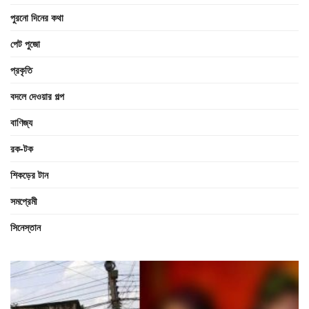
পুরনো দিনের কথা
পেট পুজো
প্রকৃতি
বদলে দেওয়ার গল্প
বাণিজ্য
রক-টক
শিকড়ের টান
সমপ্রেমী
সিনেস্তান