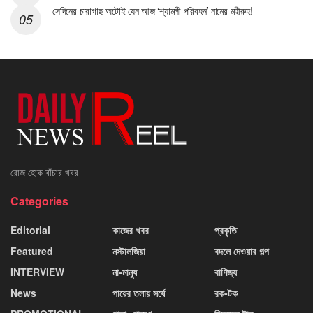
সেদিনের চারাগাছ অটোই যেন আজ ‘শ্যামলী পরিবহন’ নামের মহীরুহ!
রোজ হোক বাঁচার খবর
Categories
Editorial
কাজের খবর
প্রকৃতি
Featured
নস্টালজিয়া
বদলে দেওয়ার গল্প
INTERVIEW
না-মানুষ
বাণিজ্য
News
পায়ের তলায় সর্ষে
রক-টক