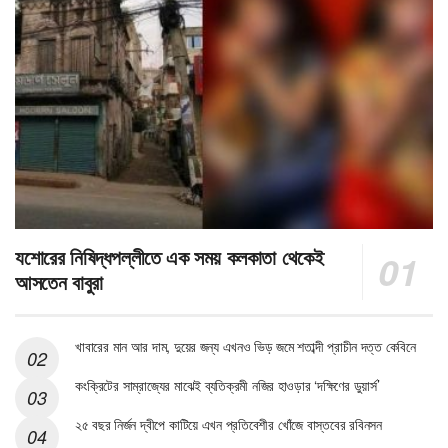
যশোরের নিষিদ্ধপল্লীতে এক সময় কলকাতা থেকেই
আসতেন বাবুরা
খাবারের মান আর দাম, দুয়ের জন্য এখনও ভিড় জমে শতাব্দী প্রাচীন দত্ত কেবিনে
কংক্রিটের সাম্রাজ্যের মাঝেই ব্যতিক্রমী নজির হাওড়ার ‘দক্ষিণের ডুয়ার্স’
২৫ বছর নির্জন দ্বীপে কাটিয়ে এখন প্রতিবেশীর খোঁজে বাস্তবের রবিনসন