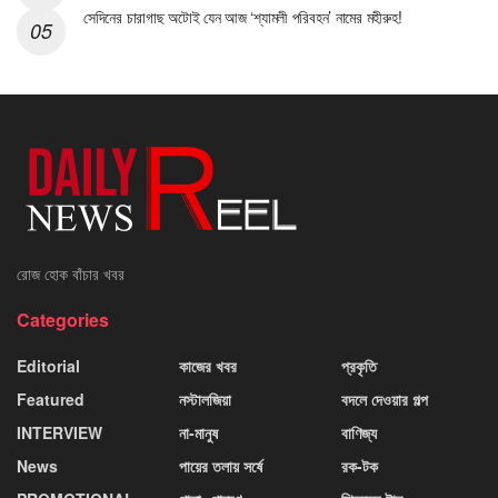
সেদিনের চারাগাছ অটোই যেন আজ ‘শ্যামলী পরিবহন’ নামের মহীরুহ!
রোজ হোক বাঁচার খবর
Categories
Editorial
কাজের খবর
প্রকৃতি
Featured
নস্টালজিয়া
বদলে দেওয়ার গল্প
INTERVIEW
না-মানুষ
বাণিজ্য
News
পায়ের তলায় সর্ষে
রক-টক