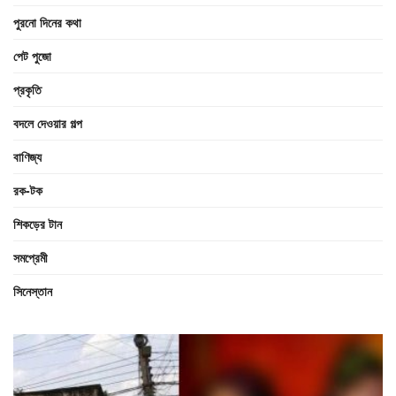
পুরনো দিনের কথা
পেট পুজো
প্রকৃতি
বদলে দেওয়ার গল্প
বাণিজ্য
রক-টক
শিকড়ের টান
সমপ্রেমী
সিনেস্তান