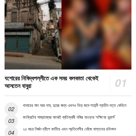
যশোরের নিষিদ্ধপল্লীতে এক সময় কলকাতা থেকেই
আসতেন বাবুরা
খাবারের মান আর দাম, দুয়ের জন্য এখনও ভিড় জমে শতাব্দী প্রাচীন দত্ত কেবিনে
কংক্রিটের সাম্রাজ্যের মাঝেই ব্যতিক্রমী নজির হাওড়ার ‘দক্ষিণের ডুয়ার্স’
২৫ বছর নির্জন দ্বীপে কাটিয়ে এখন প্রতিবেশীর খোঁজে বাস্তবের রবিনসন