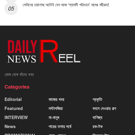
সেদিনের চারাগাছ অটোই যেন আজ ‘শ্যামলী পরিবহন’ নামের মহীরুহ!
রোজ হোক বাঁচার খবর
Categories
Editorial
কাজের খবর
প্রকৃতি
Featured
নস্টালজিয়া
বদলে দেওয়ার গল্প
INTERVIEW
না-মানুষ
বাণিজ্য
News
পায়ের তলায় সর্ষে
রক-টক