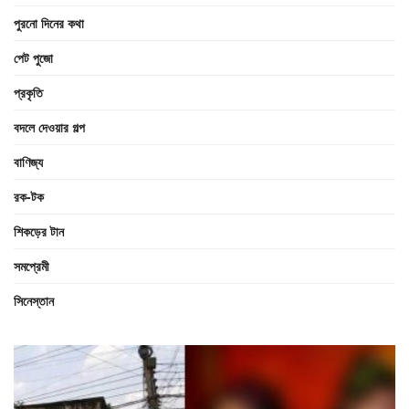
পুরনো দিনের কথা
পেট পুজো
প্রকৃতি
বদলে দেওয়ার গল্প
বাণিজ্য
রক-টক
শিকড়ের টান
সমপ্রেমী
সিনেস্তান