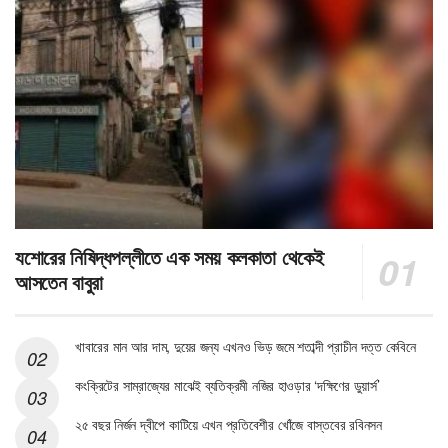
যশোরের নিষিদ্ধপল্লীতে এক সময় কলকাতা থেকেই
আসতেন বাবুরা
খাবারের মান আর দাম, দুয়ের জন্য এখনও ভিড় জমে শতাব্দী প্রাচীন দত্ত কেবিনে
কংক্রিটের সাম্রাজ্যের মাঝেই ব্যতিক্রমী নজির হাওড়ার ‘দক্ষিণের ডুয়ার্স’
২৫ বছর নির্জন দ্বীপে কাটিয়ে এখন প্রতিবেশীর খোঁজে বাস্তবের রবিনসন