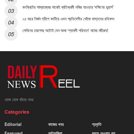
কংক্রিটের সাম্রাজ্যের মাঝেই ব্যতিক্রমী নজির হাওড়ার ‘দক্ষিণের ডুয়ার্স’
২৫ বছর নির্জন দ্বীপে কাটিয়ে এখন প্রতিবেশীর খোঁজে বাস্তবের রবিনসন
সেদিনের চারাগাছ অটোই যেন আজ ‘শ্যামলী পরিবহন’ নামের মহীরুহ!
রোজ হোক বাঁচার খবর
Categories
Editorial
কাজের খবর
প্রকৃতি
Featured
নস্টালজিয়া
বদলে দেওয়ার গল্প