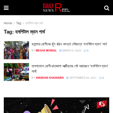
Home
Tag
হসপিটাল ম্যান পার্থ
Tag:
হসপিটাল ম্যান পার্থ
ক্যান্সার রোগীদের ছুঁল রঙিন বসন্ত! সৌজন্যে ‘হসপিটাল ম্যান’ পার্থ
BY
MEGHA MONDAL
MARCH 9, 2023
0
হাসপাতালে রোগী-রাতজাগা আত্মীয়দের পেট ভরাচ্ছেন ‘হসপিটাল ম্যান’
পার্থ!
BY
ANUBHAB KHASNABIS
SEPTEMBER 26, 2021
0