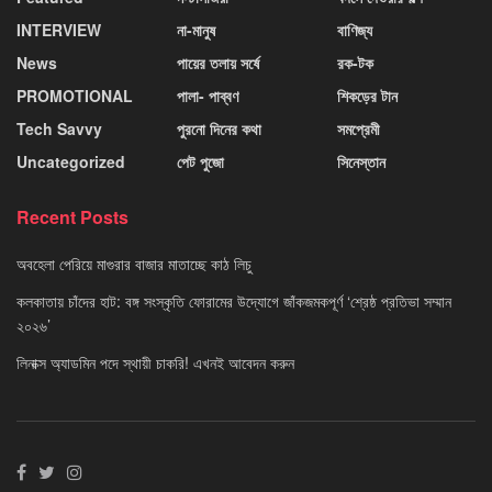
INTERVIEW
না-মানুষ
বাণিজ্য
News
পায়ের তলায় সর্ষে
রক-টক
PROMOTIONAL
পালা- পাব্বণ
শিকড়ের টান
Tech Savvy
পুরনো দিনের কথা
সমপ্রেমী
Uncategorized
পেট পুজো
সিনেস্তান
Recent Posts
অবহেলা পেরিয়ে মাগুরার বাজার মাতাচ্ছে কাঠ লিচু
কলকাতায় চাঁদের হাট: বঙ্গ সংস্কৃতি ফোরামের উদ্যোগে জাঁকজমকপূর্ণ ‘শ্রেষ্ঠ প্রতিভা সম্মান
২০২৬’
লিনাক্স অ্যাডমিন পদে স্থায়ী চাকরি! এখনই আবেদন করুন