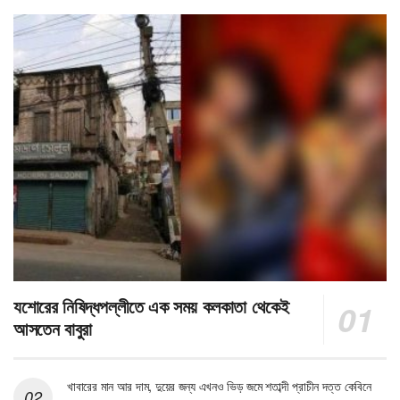
যশোরের নিষিদ্ধপল্লীতে এক সময় কলকাতা থেকেই
আসতেন বাবুরা
খাবারের মান আর দাম, দুয়ের জন্য এখনও ভিড় জমে শতাব্দী প্রাচীন দত্ত কেবিনে