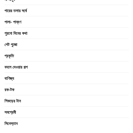
পায়ের তলায় সর্ষে
পালা- পাব্বণ
পুরনো দিনের কথা
পেট পুজো
প্রকৃতি
বদলে দেওয়ার গল্প
বাণিজ্য
রক-টক
শিকড়ের টান
সমপ্রেমী
সিনেস্তান