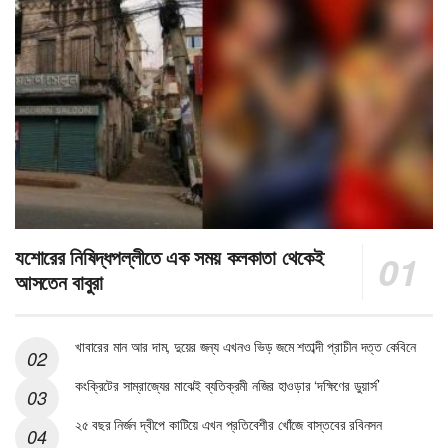
যশোরের নিষিদ্ধপল্লীতে এক সময় কলকাতা থেকেই
আসতেন বাবুরা
খাবারের মান আর দাম, দুয়ের জন্য এখনও ভিড় জমে শতাব্দী প্রাচীন দত্ত কেবিনে
কংক্রিটের সাম্রাজ্যের মাঝেই ব্যতিক্রমী নজির হাওড়ার ‘দক্ষিণের ডুয়ার্স’
২৫ বছর নির্জন দ্বীপে কাটিয়ে এখন প্রতিবেশীর খোঁজে বাস্তবের রবিনসন