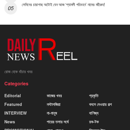
সেদিনের চারাগাছ অটোই যেন আজ ‘শ্যামলী পরিবহন’ নামের মহীরুহ!
রোজ হোক বাঁচার খবর
Categories
Editorial
কাজের খবর
প্রকৃতি
Featured
নস্টালজিয়া
বদলে দেওয়ার গল্প
INTERVIEW
না-মানুষ
বাণিজ্য
News
পায়ের তলায় সর্ষে
রক-টক