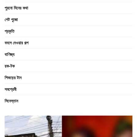
পুরনো দিনের কথা
পেট পুজো
প্রকৃতি
বদলে দেওয়ার গল্প
বাণিজ্য
রক-টক
শিকড়ের টান
সমপ্রেমী
সিনেস্তান