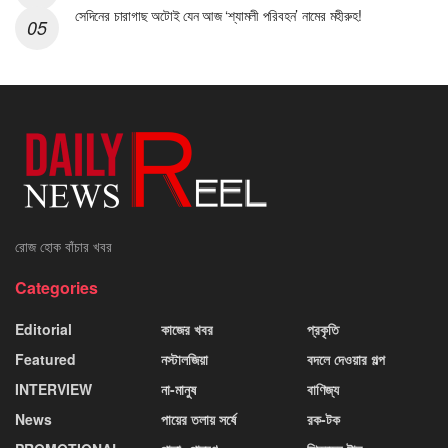
সেদিনের চারাগাছ অটোই যেন আজ ‘শ্যামলী পরিবহন’ নামের মহীরুহ!
রোজ হোক বাঁচার খবর
Categories
Editorial
কাজের খবর
প্রকৃতি
Featured
নস্টালজিয়া
বদলে দেওয়ার গল্প
INTERVIEW
না-মানুষ
বাণিজ্য
News
পায়ের তলায় সর্ষে
রক-টক