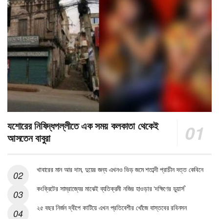
যশোরের নিষিদ্ধপল্লীতে এক সময় কলকাতা থেকেই
আসতেন বাবুরা
খাবারের মান আর দাম, দুয়ের জন্য এখনও ভিড় জমে শতাব্দী প্রাচীন দত্ত কেবিনে
কংক্রিটের সাম্রাজ্যের মাঝেই ব্যতিক্রমী নজির হাওড়ার ‘দক্ষিণের ডুয়ার্স’
২৫ বছর নির্জন দ্বীপে কাটিয়ে এখন প্রতিবেশীর খোঁজে বাস্তবের রবিনসন