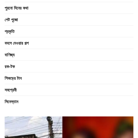
পুরনো দিনের কথা
পেট পুজো
প্রকৃতি
বদলে দেওয়ার গল্প
বাণিজ্য
রক-টক
শিকড়ের টান
সমপ্রেমী
সিনেস্তান