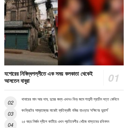
যশোরের নিষিদ্ধপল্লীতে এক সময় কলকাতা থেকেই
আসতেন বাবুরা
খাবারের মান আর দাম, দুয়ের জন্য এখনও ভিড় জমে শতাব্দী প্রাচীন দত্ত কেবিনে
কংক্রিটের সাম্রাজ্যের মাঝেই ব্যতিক্রমী নজির হাওড়ার ‘দক্ষিণের ডুয়ার্স’
২৫ বছর নির্জন দ্বীপে কাটিয়ে এখন প্রতিবেশীর খোঁজে বাস্তবের রবিনসন