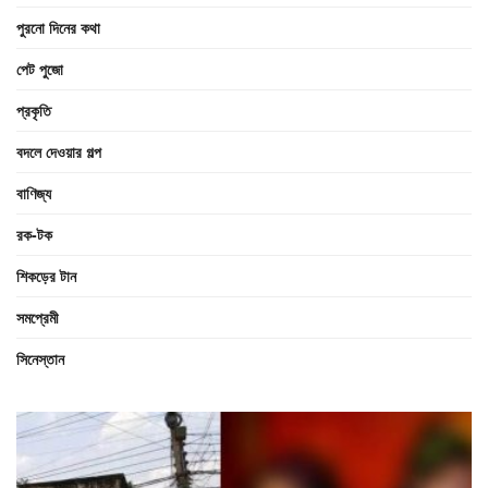
পুরনো দিনের কথা
পেট পুজো
প্রকৃতি
বদলে দেওয়ার গল্প
বাণিজ্য
রক-টক
শিকড়ের টান
সমপ্রেমী
সিনেস্তান