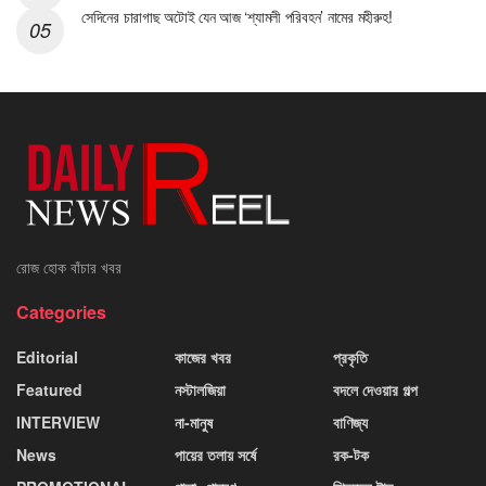
সেদিনের চারাগাছ অটোই যেন আজ ‘শ্যামলী পরিবহন’ নামের মহীরুহ!
রোজ হোক বাঁচার খবর
Categories
Editorial
কাজের খবর
প্রকৃতি
Featured
নস্টালজিয়া
বদলে দেওয়ার গল্প
INTERVIEW
না-মানুষ
বাণিজ্য
News
পায়ের তলায় সর্ষে
রক-টক