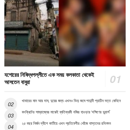
যশোরের নিষিদ্ধপল্লীতে এক সময় কলকাতা থেকেই
আসতেন বাবুরা
খাবারের মান আর দাম, দুয়ের জন্য এখনও ভিড় জমে শতাব্দী প্রাচীন দত্ত কেবিনে
কংক্রিটের সাম্রাজ্যের মাঝেই ব্যতিক্রমী নজির হাওড়ার ‘দক্ষিণের ডুয়ার্স’
২৫ বছর নির্জন দ্বীপে কাটিয়ে এখন প্রতিবেশীর খোঁজে বাস্তবের রবিনসন