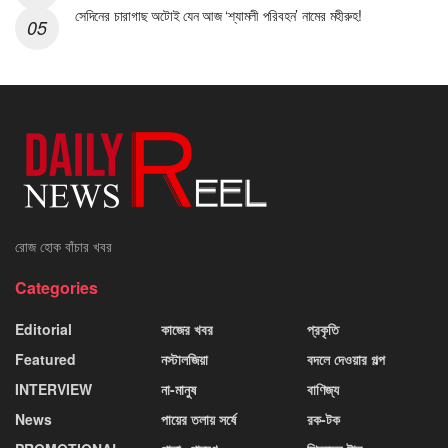
সেদিনের চারাগাছ অটোই যেন আজ ‘শ্যামলী পরিবহন’ নামের মহীরুহ!
রোজ হোক বাঁচার খবর
Categories
Editorial
কাজের খবর
প্রকৃতি
Featured
নস্টালজিয়া
বদলে দেওয়ার গল্প
INTERVIEW
না-মানুষ
বাণিজ্য
News
পায়ের তলায় সর্ষে
রক-টক