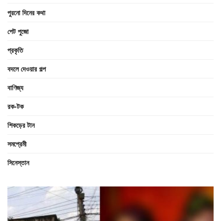
পুরনো দিনের কথা
পেট পুজো
প্রকৃতি
বদলে দেওয়ার গল্প
বাণিজ্য
রক-টক
শিকড়ের টান
সমপ্রেমী
সিনেস্তান