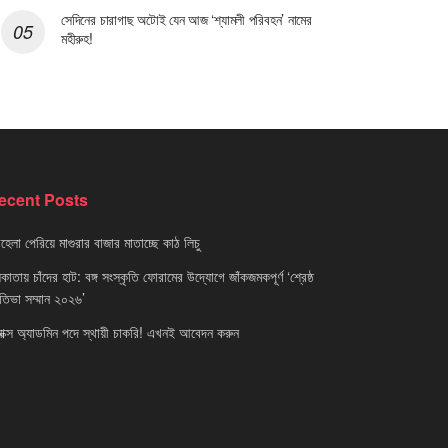
সেদিনের চারাগাছ অটোই যেন আজ ‘শ্যামলী পরিবহন’ নামের
মহীরুহ!
ecent Posts
েলা পেরিয়ে মাগুরার বাজার মাতাচ্ছে কাঠ লিচু
াতায় চাঁদের হাট: বঙ্গ সংস্কৃতি ফোরামের উদ্যোগে জাঁকজমকপূর্ণ ‘শ্রেষ্ঠ
রতিভা সম্মান ২০২৬’
নাক্স অ্যাডমিন পদে স্থায়ী চাকরি! এখনই আবেদন করুন