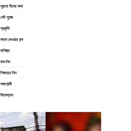
পুরনো দিনের কথা
পেট পুজো
প্রকৃতি
বদলে দেওয়ার গল্প
বাণিজ্য
রক-টক
শিকড়ের টান
সমপ্রেমী
সিনেস্তান