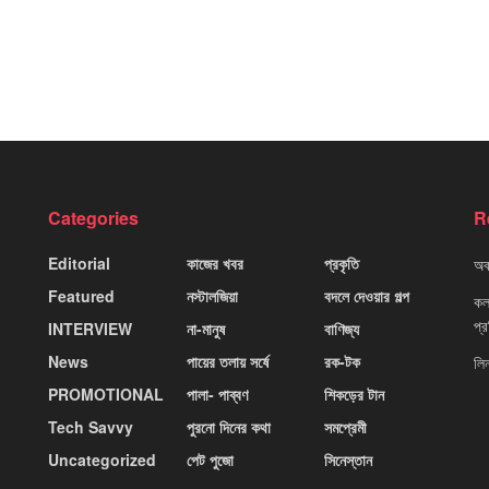
Categories
R
Editorial
কাজের খবর
প্রকৃতি
অবহ
Featured
নস্টালজিয়া
বদলে দেওয়ার গল্প
কলক
প্
INTERVIEW
না-মানুষ
বাণিজ্য
News
পায়ের তলায় সর্ষে
রক-টক
লি
PROMOTIONAL
পালা- পাব্বণ
শিকড়ের টান
Tech Savvy
পুরনো দিনের কথা
সমপ্রেমী
Uncategorized
পেট পুজো
সিনেস্তান