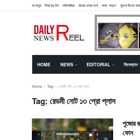
না-মানুষ
শিকড়ের টান
নস্টালজিয়া
পায়ের তলায় সর্ষে
পালা- পাব্বণ
পুরনো দিনের কথা
HOME
NEWS
EDITORIAL
সিনেস্তান
Home
Tag
রেডমী নোট ১৩ প্রো প্লাস
Tag:
রেডমী নোট ১৩ প্রো প্লাস
পুজোর ছ
ফোন