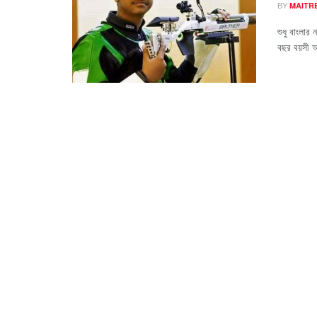
BY
MAITR
শুধু বাংলার
বছর বয়সী অ