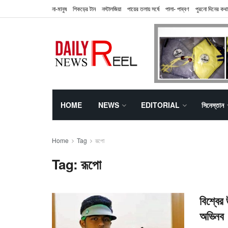
না-মানুষ
শিকড়ের টান
নস্টালজিয়া
পায়ের তলায় সর্ষে
পালা- পাব্বণ
পুরনো দিনের কথা
HOME
NEWS
EDITORIAL
সিনেস্তান
Home
Tag
রূপো
Tag:
রূপো
বিশ্বের
অভিনব