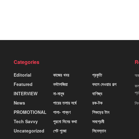
Categories
R
Editorial
কাজের খবর
প্রকৃতি
অবহ
Featured
নস্টালজিয়া
বদলে দেওয়ার গল্প
কলক
প্
INTERVIEW
না-মানুষ
বাণিজ্য
News
পায়ের তলায় সর্ষে
রক-টক
লি
PROMOTIONAL
পালা- পাব্বণ
শিকড়ের টান
Tech Savvy
পুরনো দিনের কথা
সমপ্রেমী
Uncategorized
পেট পুজো
সিনেস্তান