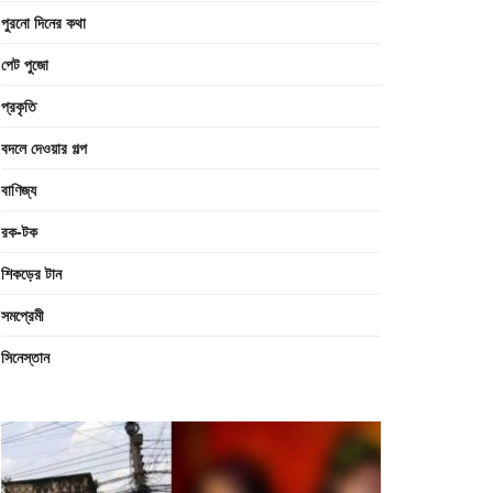
পুরনো দিনের কথা
পেট পুজো
প্রকৃতি
বদলে দেওয়ার গল্প
বাণিজ্য
রক-টক
শিকড়ের টান
সমপ্রেমী
সিনেস্তান