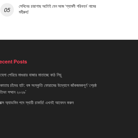
সেদিনের চারাগাছ অটোই যেন আজ ‘শ্যামলী পরিবহন’ নামের
মহীরুহ!
ecent Posts
েলা পেরিয়ে মাগুরার বাজার মাতাচ্ছে কাঠ লিচু
াতায় চাঁদের হাট: বঙ্গ সংস্কৃতি ফোরামের উদ্যোগে জাঁকজমকপূর্ণ ‘শ্রেষ্ঠ
রতিভা সম্মান ২০২৬’
নাক্স অ্যাডমিন পদে স্থায়ী চাকরি! এখনই আবেদন করুন