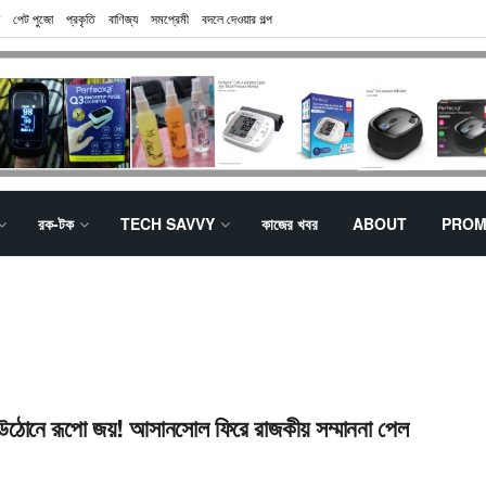
পেট পুজো
প্রকৃতি
বাণিজ্য
সমপ্রেমী
বদলে দেওয়ার গল্প
রক-টক
TECH SAVVY
কাজের খবর
ABOUT
PROM
 উঠোনে রূপো জয়! আসানসোল ফিরে রাজকীয় সম্মাননা পেল