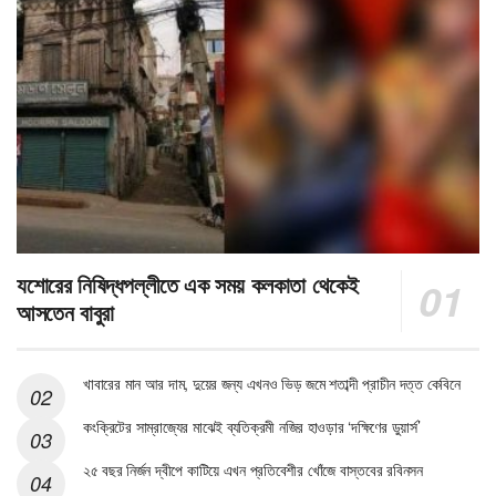
যশোরের নিষিদ্ধপল্লীতে এক সময় কলকাতা থেকেই
আসতেন বাবুরা
খাবারের মান আর দাম, দুয়ের জন্য এখনও ভিড় জমে শতাব্দী প্রাচীন দত্ত কেবিনে
কংক্রিটের সাম্রাজ্যের মাঝেই ব্যতিক্রমী নজির হাওড়ার ‘দক্ষিণের ডুয়ার্স’
২৫ বছর নির্জন দ্বীপে কাটিয়ে এখন প্রতিবেশীর খোঁজে বাস্তবের রবিনসন