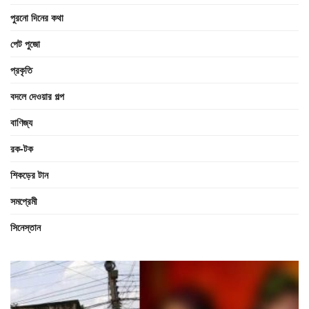
পুরনো দিনের কথা
পেট পুজো
প্রকৃতি
বদলে দেওয়ার গল্প
বাণিজ্য
রক-টক
শিকড়ের টান
সমপ্রেমী
সিনেস্তান