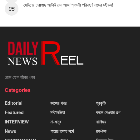
সেদিনের চারাগাছ অটোই যেন আজ ‘শ্যামলী পরিবহন’ নামের মহীরুহ!
রোজ হোক বাঁচার খবর
Categories
Editorial
কাজের খবর
প্রকৃতি
Featured
নস্টালজিয়া
বদলে দেওয়ার গল্প
INTERVIEW
না-মানুষ
বাণিজ্য
News
পায়ের তলায় সর্ষে
রক-টক