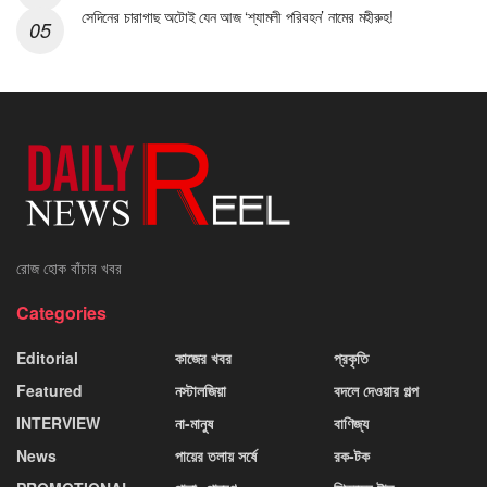
সেদিনের চারাগাছ অটোই যেন আজ ‘শ্যামলী পরিবহন’ নামের মহীরুহ!
রোজ হোক বাঁচার খবর
Categories
Editorial
কাজের খবর
প্রকৃতি
Featured
নস্টালজিয়া
বদলে দেওয়ার গল্প
INTERVIEW
না-মানুষ
বাণিজ্য
News
পায়ের তলায় সর্ষে
রক-টক