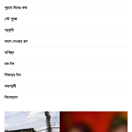
পুরনো দিনের কথা
পেট পুজো
প্রকৃতি
বদলে দেওয়ার গল্প
বাণিজ্য
রক-টক
শিকড়ের টান
সমপ্রেমী
সিনেস্তান