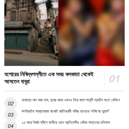
যশোরের নিষিদ্ধপল্লীতে এক সময় কলকাতা থেকেই
আসতেন বাবুরা
খাবারের মান আর দাম, দুয়ের জন্য এখনও ভিড় জমে শতাব্দী প্রাচীন দত্ত কেবিনে
কংক্রিটের সাম্রাজ্যের মাঝেই ব্যতিক্রমী নজির হাওড়ার ‘দক্ষিণের ডুয়ার্স’
২৫ বছর নির্জন দ্বীপে কাটিয়ে এখন প্রতিবেশীর খোঁজে বাস্তবের রবিনসন