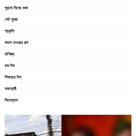
পুরনো দিনের কথা
পেট পুজো
প্রকৃতি
বদলে দেওয়ার গল্প
বাণিজ্য
রক-টক
শিকড়ের টান
সমপ্রেমী
সিনেস্তান