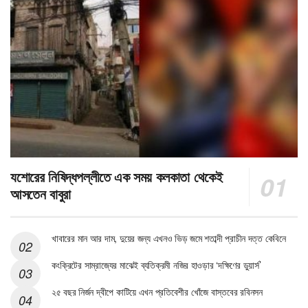
যশোরের নিষিদ্ধপল্লীতে এক সময় কলকাতা থেকেই
আসতেন বাবুরা
খাবারের মান আর দাম, দুয়ের জন্য এখনও ভিড় জমে শতাব্দী প্রাচীন দত্ত কেবিনে
কংক্রিটের সাম্রাজ্যের মাঝেই ব্যতিক্রমী নজির হাওড়ার ‘দক্ষিণের ডুয়ার্স’
২৫ বছর নির্জন দ্বীপে কাটিয়ে এখন প্রতিবেশীর খোঁজে বাস্তবের রবিনসন