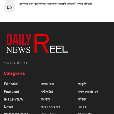
সেদিনের চারাগাছ অটোই যেন আজ ‘শ্যামলী পরিবহন’ নামের মহীরুহ!
রোজ হোক বাঁচার খবর
Categories
Editorial
কাজের খবর
প্রকৃতি
Featured
নস্টালজিয়া
বদলে দেওয়ার গল্প
INTERVIEW
না-মানুষ
বাণিজ্য
News
পায়ের তলায় সর্ষে
রক-টক