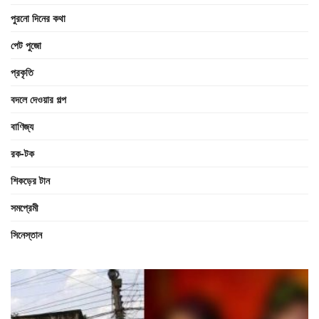
পুরনো দিনের কথা
পেট পুজো
প্রকৃতি
বদলে দেওয়ার গল্প
বাণিজ্য
রক-টক
শিকড়ের টান
সমপ্রেমী
সিনেস্তান