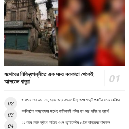
যশোরের নিষিদ্ধপল্লীতে এক সময় কলকাতা থেকেই
আসতেন বাবুরা
খাবারের মান আর দাম, দুয়ের জন্য এখনও ভিড় জমে শতাব্দী প্রাচীন দত্ত কেবিনে
কংক্রিটের সাম্রাজ্যের মাঝেই ব্যতিক্রমী নজির হাওড়ার ‘দক্ষিণের ডুয়ার্স’
২৫ বছর নির্জন দ্বীপে কাটিয়ে এখন প্রতিবেশীর খোঁজে বাস্তবের রবিনসন