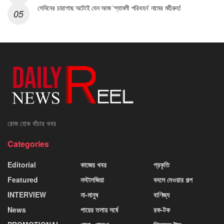
সেদিনের চারাগাছ অটোই যেন আজ ‘শ্যামলী পরিবহন’ নামের মহীরুহ!
রোজ হোক বাঁচার খবর
Categories
Editorial
কাজের খবর
প্রকৃতি
Featured
নস্টালজিয়া
বদলে দেওয়ার গল্প
INTERVIEW
না-মানুষ
বাণিজ্য
News
পায়ের তলায় সর্ষে
রক-টক