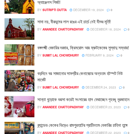
অ্যাঞ্জেলস গির্জা!
BY
SUTRIPTI DUTTA
DECEMBER 19, 2024
0
সাদা নয়, বীরভূমের লাল রঙের এই চার্চে নেই যীশুর মূর্তি!
BY
ANANDEE CHATTOPADHYAY
DECEMBER 18, 2024
0
বঙ্গলক্ষ্মী বেকারির দরবার, ক্রিমরোল আর ফ্রুটকেকের সুস্বাদু সম্ভার!
BY
SUMIT LAL CHOWDHURY
FEBRUARY 9, 2024
0
বড়দিনে ঘর সাজানোর সামগ্রীর কেনাবেচার অন্যতম হটস্পট নিউ
মার্কেট
BY
SUMIT LAL CHOWDHURY
DECEMBER 24, 2023
0
সান্তা বুড়োকে ভরসা করেই সংসারের হাল ফেরাচ্ছেন গৃহবধূ নূরজাহান
BY
ANANDEE CHATTOPADHYAY
DECEMBER 23, 2023
0
ব্র্যান্ডেড কেকের ভিড়েও রামপুরহাটের প্রাচীনতম বেকারির চাহিদা তুঙ্গে
BY
ANANDEE CHATTOPADHYAY
DECEMBER 22, 2023
0