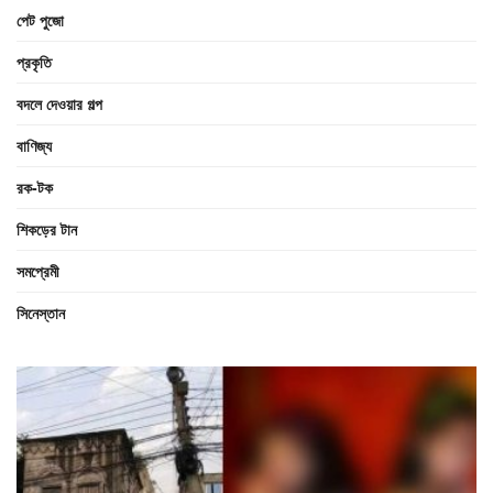
পেট পুজো
প্রকৃতি
বদলে দেওয়ার গল্প
বাণিজ্য
রক-টক
শিকড়ের টান
সমপ্রেমী
সিনেস্তান