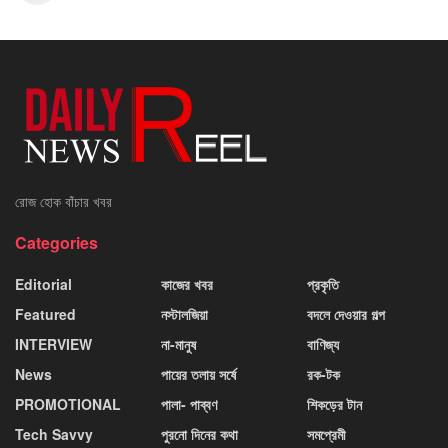
রোজ হোক বাঁচার খবর
Categories
Editorial
কাজের খবর
প্রকৃতি
Featured
নস্টালজিয়া
বদলে দেওয়ার গল্প
INTERVIEW
না-মানুষ
বাণিজ্য
News
পায়ের তলায় সর্ষে
রক-টক
PROMOTIONAL
পালা- পাব্বণ
শিকড়ের টান
Tech Savvy
পুরনো দিনের কথা
সমপ্রেমী