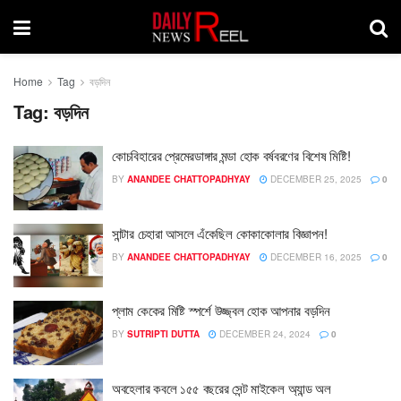
Home
Tag
বড়দিন
Tag:
বড়দিন
কোচবিহারের প্রেমেরডাঙ্গার মন্ডা হোক বর্ষবরণের বিশেষ মিষ্টি!
BY
ANANDEE CHATTOPADHYAY
DECEMBER 25, 2025
0
সান্টার চেহারা আসলে এঁকেছিল কোকাকোলার বিজ্ঞাপন!
BY
ANANDEE CHATTOPADHYAY
DECEMBER 16, 2025
0
প্লাম কেকের মিষ্টি স্পর্শে উজ্জ্বল হোক আপনার বড়দিন
BY
SUTRIPTI DUTTA
DECEMBER 24, 2024
0
অবহেলার কবলে ১৫৫ বছরের সেন্ট মাইকেল অ্যান্ড অল