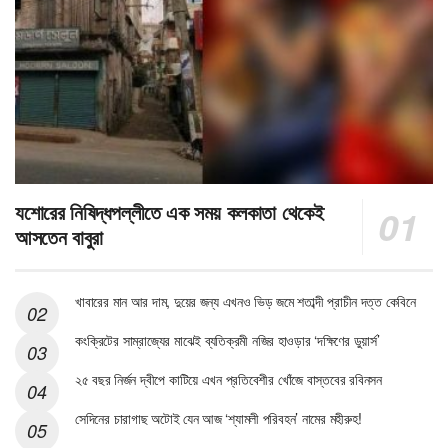
যশোরের নিষিদ্ধপল্লীতে এক সময় কলকাতা থেকেই
আসতেন বাবুরা
খাবারের মান আর দাম, দুয়ের জন্য এখনও ভিড় জমে শতাব্দী প্রাচীন দত্ত কেবিনে
কংক্রিটের সাম্রাজ্যের মাঝেই ব্যতিক্রমী নজির হাওড়ার ‘দক্ষিণের ডুয়ার্স’
২৫ বছর নির্জন দ্বীপে কাটিয়ে এখন প্রতিবেশীর খোঁজে বাস্তবের রবিনসন
সেদিনের চারাগাছ অটোই যেন আজ ‘শ্যামলী পরিবহন’ নামের মহীরুহ!