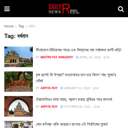
Home
Tag
বর্ধমান
Tag:
বর্ধমান
সীতাভোগ-মিহিদানার শহরে এক বিশ্বাসের নাম সর্বমঙ্গলা কালী বাড়ি!
BY
MAITREYEE SINHAROY
APRIL 29, 2022
0
বৃক্ষ রূপেই কি ঈশ্বর? অধ্যাপকের হাত ধরে মিলল ‘গাছ পুজো’র
খোঁজ!
BY
ARPITA ROY
JANUARY 30, 2022
0
টেরাকোটারও ভাষা আছে, প্রমাণ করছে মন্দিরের শহর কালনা!
BY
ARPITA ROY
OCTOBER 22, 2021
0
খোদ কনিষ্ক নাকি করেছেন বাংলার এই শিবলিঙ্গের পুজো!