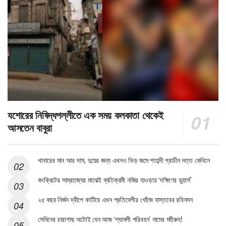
যশোরের নিষিদ্ধপল্লীতে এক সময় কলকাতা থেকেই
আসতেন বাবুরা
খাবারের মান আর দাম, দুয়ের জন্য এখনও ভিড় জমে শতাব্দী প্রাচীন দত্ত কেবিনে
কংক্রিটের সাম্রাজ্যের মাঝেই ব্যতিক্রমী নজির হাওড়ার ‘দক্ষিণের ডুয়ার্স’
২৫ বছর নির্জন দ্বীপে কাটিয়ে এখন প্রতিবেশীর খোঁজে বাস্তবের রবিনসন
সেদিনের চারাগাছ অটোই যেন আজ ‘শ্যামলী পরিবহন’ নামের মহীরুহ!