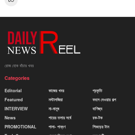
রোজ হোক বাঁচার খবর
Categories
Editorial
কাজের খবর
প্রকৃতি
Featured
নস্টালজিয়া
বদলে দেওয়ার গল্প
INTERVIEW
না-মানুষ
বাণিজ্য
News
পায়ের তলায় সর্ষে
রক-টক
PROMOTIONAL
পালা- পাব্বণ
শিকড়ের টান