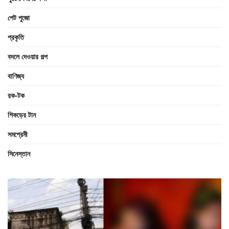
পেট পুজো
প্রকৃতি
বদলে দেওয়ার গল্প
বাণিজ্য
রক-টক
শিকড়ের টান
সমপ্রেমী
সিনেস্তান