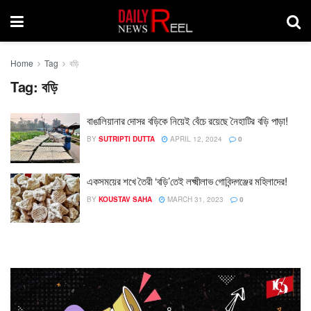
Home
Tag
বড়ি
Tag:
বড়ি
বাঙালিয়ানার দোসর বড়িকে নিয়েই বেঁচে রয়েছে নৈহাটির বড়ি পাড়া!
BY
SUTRIPTI DUTTA
APRIL 12, 2024
0
একসময়ের শখে তৈরী ‘বড়ি’তেই লক্ষ্মীলাভ গোবিন্দগঞ্জের মহিলাদের!
BY
KOUSTAV SAHA
MARCH 31, 2023
0