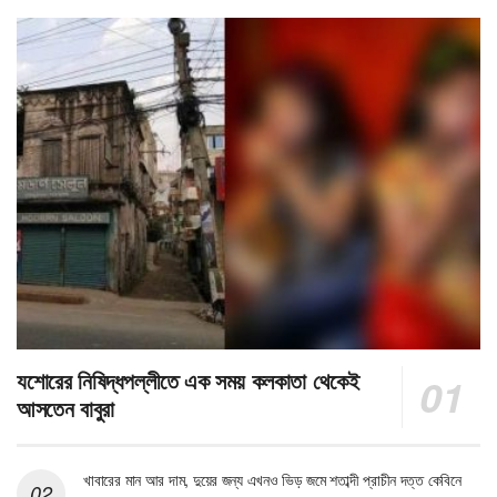
যশোরের নিষিদ্ধপল্লীতে এক সময় কলকাতা থেকেই
আসতেন বাবুরা
খাবারের মান আর দাম, দুয়ের জন্য এখনও ভিড় জমে শতাব্দী প্রাচীন দত্ত কেবিনে