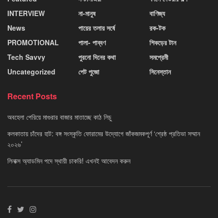
INTERVIEW
না-মানুষ
বাণিজ্য
News
পায়ের তলায় সর্ষে
রক-টক
PROMOTIONAL
পালা- পাব্বণ
শিকড়ের টান
Tech Savvy
পুরনো দিনের কথা
সমপ্রেমী
Uncategorized
পেট পুজো
সিনেস্তান
Recent Posts
অবহেলা পেরিয়ে মাগুরার বাজার মাতাচ্ছে কাঠ লিচু
কলকাতায় চাঁদের হাট: বঙ্গ সংস্কৃতি ফোরামের উদ্যোগে জাঁকজমকপূর্ণ ‘শ্রেষ্ঠ প্রতিভা সম্মান
২০২৬’
লিনাক্স অ্যাডমিন পদে স্থায়ী চাকরি! এখনই আবেদন করুন