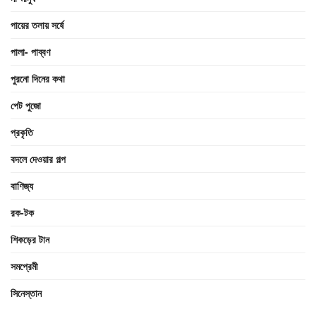
পায়ের তলায় সর্ষে
পালা- পাব্বণ
পুরনো দিনের কথা
পেট পুজো
প্রকৃতি
বদলে দেওয়ার গল্প
বাণিজ্য
রক-টক
শিকড়ের টান
সমপ্রেমী
সিনেস্তান