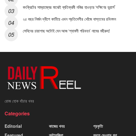
কংক্রিটের সাম্রাজ্যের মাঝেই ব্যতিক্রমী নজির হাওড়ার ‘দক্ষিণের ডুয়ার্স’
২৫ বছর নির্জন দ্বীপে কাটিয়ে এখন প্রতিবেশীর খোঁজে বাস্তবের রবিনসন
সেদিনের চারাগাছ অটোই যেন আজ ‘শ্যামলী পরিবহন’ নামের মহীরুহ!
রোজ হোক বাঁচার খবর
Categories
Editorial
কাজের খবর
প্রকৃতি
Featured
নস্টালজিয়া
বদলে দেওয়ার গল্প