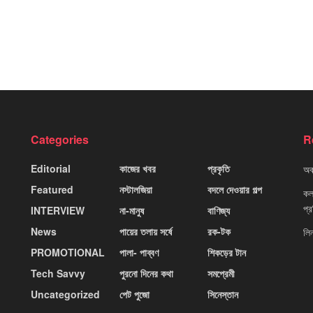
Categories
R
Editorial
কাজের খবর
প্রকৃতি
অবহ
Featured
নস্টালজিয়া
বদলে দেওয়ার গল্প
কলক
প্
INTERVIEW
না-মানুষ
বাণিজ্য
News
পায়ের তলায় সর্ষে
রক-টক
লি
PROMOTIONAL
পালা- পাব্বণ
শিকড়ের টান
Tech Savvy
পুরনো দিনের কথা
সমপ্রেমী
Uncategorized
পেট পুজো
সিনেস্তান