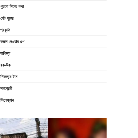
পুরনো দিনের কথা
পেট পুজো
প্রকৃতি
বদলে দেওয়ার গল্প
বাণিজ্য
রক-টক
শিকড়ের টান
সমপ্রেমী
সিনেস্তান