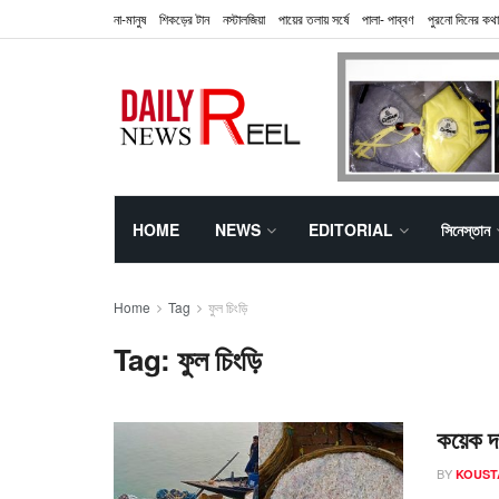
না-মানুষ
শিকড়ের টান
নস্টালজিয়া
পায়ের তলায় সর্ষে
পালা- পাব্বণ
পুরনো দিনের কথা
HOME
NEWS
EDITORIAL
সিনেস্তান
Home
Tag
ফুল চিংড়ি
Tag:
ফুল চিংড়ি
কয়েক দশ
BY
KOUST