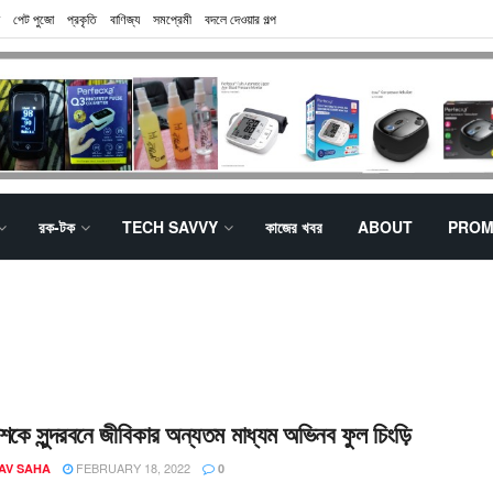
পেট পুজো
প্রকৃতি
বাণিজ্য
সমপ্রেমী
বদলে দেওয়ার গল্প
রক-টক
TECH SAVVY
কাজের খবর
ABOUT
PROM
কে সুন্দরবনে জীবিকার অন্যতম মাধ্যম অভিনব ফুল চিংড়ি
FEBRUARY 18, 2022
AV SAHA
0