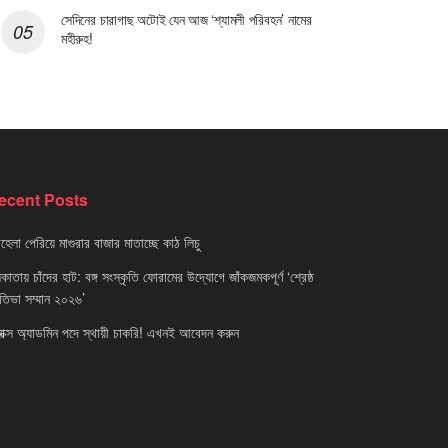
সেদিনের চারাগাছ অটোই যেন আজ ‘শ্যামলী পরিবহন’ নামের
মহীরুহ!
ecent Posts
েলা পেরিয়ে মাগুরার বাজার মাতাচ্ছে কাঠ লিচু
াতায় চাঁদের হাট: বঙ্গ সংস্কৃতি ফোরামের উদ্যোগে জাঁকজমকপূর্ণ ‘শ্রেষ্ঠ
রতিভা সম্মান ২০২৬’
নাক্স অ্যাডমিন পদে স্থায়ী চাকরি! এখনই আবেদন করুন