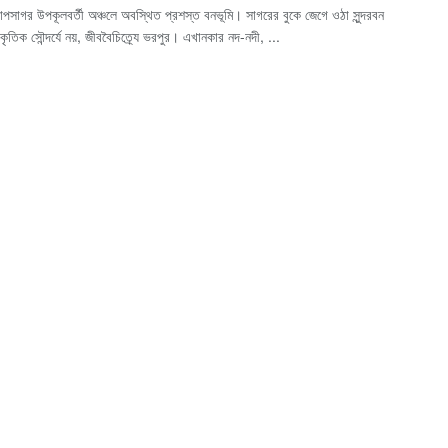
ঙ্গোপসাগর উপকূলবর্তী অঞ্চলে অবস্থিত প্রশস্ত বনভূমি। সাগরের বুকে জেগে ওঠা সুন্দরবন
রাকৃতিক সৌন্দর্যে নয়, জীববৈচিত্র্যে ভরপুর। এখানকার নদ-নদী, ...