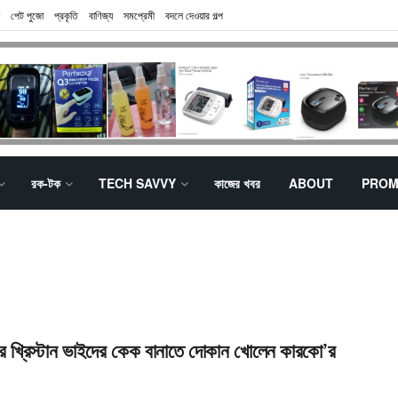
পেট পুজো
প্রকৃতি
বাণিজ্য
সমপ্রেমী
বদলে দেওয়ার গল্প
রক-টক
TECH SAVVY
কাজের খবর
ABOUT
PROM
র খ্রিস্টান ভাইদের কেক বানাতে দোকান খোলেন কারকো’র