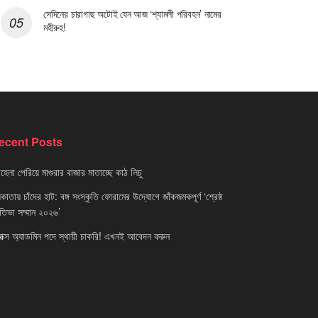
সেদিনের চারাগাছ অটোই যেন আজ ‘শ্যামলী পরিবহন’ নামের
মহীরুহ!
ecent Posts
েলা পেরিয়ে মাগুরার বাজার মাতাচ্ছে কাঠ লিচু
াতায় চাঁদের হাট: বঙ্গ সংস্কৃতি ফোরামের উদ্যোগে জাঁকজমকপূর্ণ ‘শ্রেষ্ঠ
রতিভা সম্মান ২০২৬’
নাক্স অ্যাডমিন পদে স্থায়ী চাকরি! এখনই আবেদন করুন