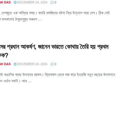
DECEMBER 24, 2024
SH DAS
0
দেশজুড়ে এক অস্থির সময়। বাবরি মসজিদের ঘটনা নিয়ে উত্তাল সারা দেশ। ঠিক সেই
িণ কলকাতার ঠাকুরপুকুর অঞ্চলে ...
সের প্রধান আকর্ষণ, জানেন ভারতে কোথায় তৈরি হয় প্রথম
কেক?
DECEMBER 24, 2024
SH DAS
0
েই বাঙালির কাছে উৎসবের মরশুম। ক্রিসমাস থেকে শুরু করে ইংরেজি নতুন বছরের উদযাপনে
তে ওঠেন সবাই। আর ...