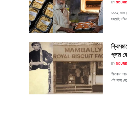
BY
SOURI
১৯৯২ সাল। 
সময়েই দক্ষ
ক্রিসমা
প্লাম 
BY
SOURI
শীতকাল মান
এই সময় মে