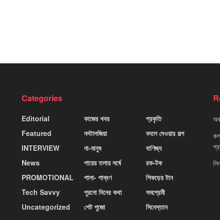
Categories
R
Editorial
কাজের খবর
প্রকৃতি
অবহ
Featured
নস্টালজিয়া
বদলে দেওয়ার গল্প
কলক
প্
INTERVIEW
না-মানুষ
বাণিজ্য
News
পায়ের তলায় সর্ষে
রক-টক
লি
PROMOTIONAL
পালা- পাব্বণ
শিকড়ের টান
Tech Savvy
পুরনো দিনের কথা
সমপ্রেমী
Uncategorized
পেট পুজো
সিনেস্তান