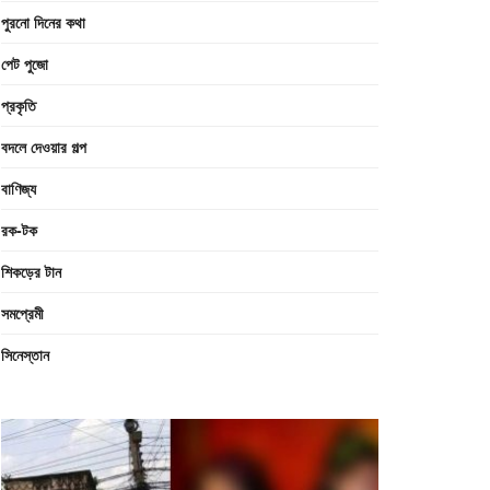
পুরনো দিনের কথা
পেট পুজো
প্রকৃতি
বদলে দেওয়ার গল্প
বাণিজ্য
রক-টক
শিকড়ের টান
সমপ্রেমী
সিনেস্তান