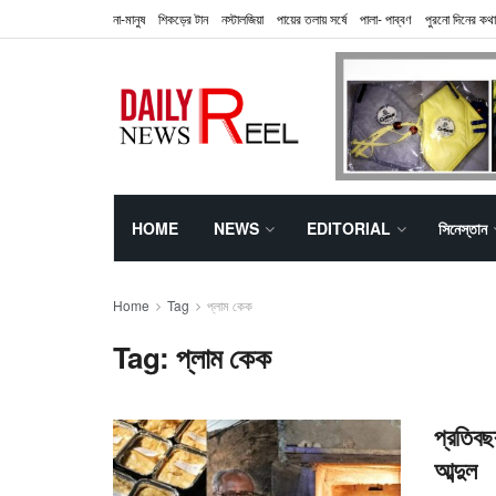
না-মানুষ
শিকড়ের টান
নস্টালজিয়া
পায়ের তলায় সর্ষে
পালা- পাব্বণ
পুরনো দিনের কথা
HOME
NEWS
EDITORIAL
সিনেস্তান
Home
Tag
প্লাম কেক
Tag:
প্লাম কেক
প্রতিবছ
আব্দুল