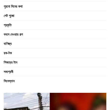
পুরনো দিনের কথা
পেট পুজো
প্রকৃতি
বদলে দেওয়ার গল্প
বাণিজ্য
রক-টক
শিকড়ের টান
সমপ্রেমী
সিনেস্তান