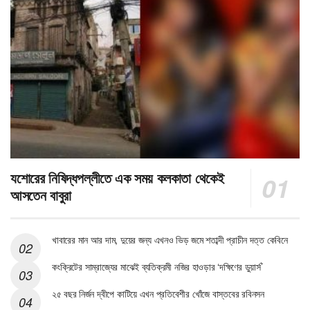
যশোরের নিষিদ্ধপল্লীতে এক সময় কলকাতা থেকেই
আসতেন বাবুরা
খাবারের মান আর দাম, দুয়ের জন্য এখনও ভিড় জমে শতাব্দী প্রাচীন দত্ত কেবিনে
কংক্রিটের সাম্রাজ্যের মাঝেই ব্যতিক্রমী নজির হাওড়ার ‘দক্ষিণের ডুয়ার্স’
২৫ বছর নির্জন দ্বীপে কাটিয়ে এখন প্রতিবেশীর খোঁজে বাস্তবের রবিনসন