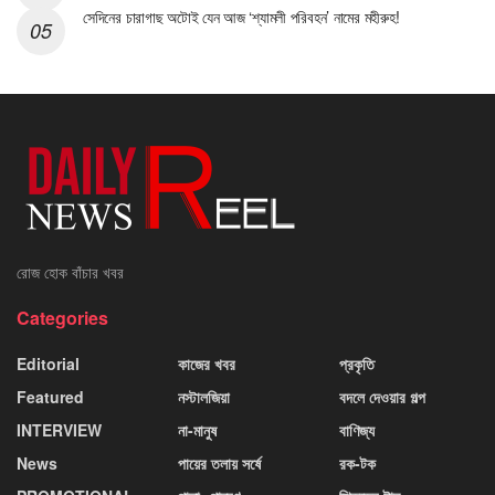
সেদিনের চারাগাছ অটোই যেন আজ ‘শ্যামলী পরিবহন’ নামের মহীরুহ!
রোজ হোক বাঁচার খবর
Categories
Editorial
কাজের খবর
প্রকৃতি
Featured
নস্টালজিয়া
বদলে দেওয়ার গল্প
INTERVIEW
না-মানুষ
বাণিজ্য
News
পায়ের তলায় সর্ষে
রক-টক