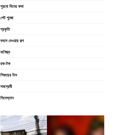
পুরনো দিনের কথা
পেট পুজো
প্রকৃতি
বদলে দেওয়ার গল্প
বাণিজ্য
রক-টক
শিকড়ের টান
সমপ্রেমী
সিনেস্তান