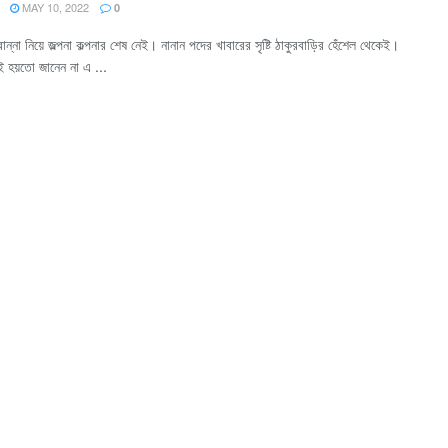
MAY 10, 2022
0
রান্না নিয়ে জল্পনা কল্পনার শেষ নেই। নানান পদের খাবারের সৃষ্টি ঠাকুরবাড়ির হেঁশেল থেকেই।
 হয়তো জানেন না এ ...