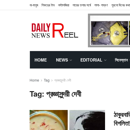
না-মানুষ
শিকড়ের টান
নস্টালজিয়া
পায়ের তলায় সর্ষে
পালা- পাব্বণ
পুরনো দিনের কথা
HOME
NEWS
EDITORIAL
সিনেস্তান
Home
Tag
প্রজ্ঞাসুন্দরী দেবী
Tag:
প্রজ্ঞাসুন্দরী দেবী
ঠাকুরবাড
বিগলিত!