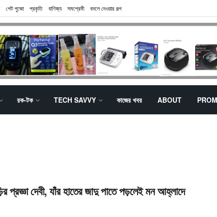
পেট পুজো
প্রকৃতি
বাণিজ্য
সমপ্রেমী
বদলে দেওয়ার গল্প
রক-টক
TECH SAVVY
কাজের খবর
ABOUT
PROM
়ির প্রজ্ঞা দেবী, যাঁর হাতের জাদু পাতে পড়লেই মন আহ্লাদে