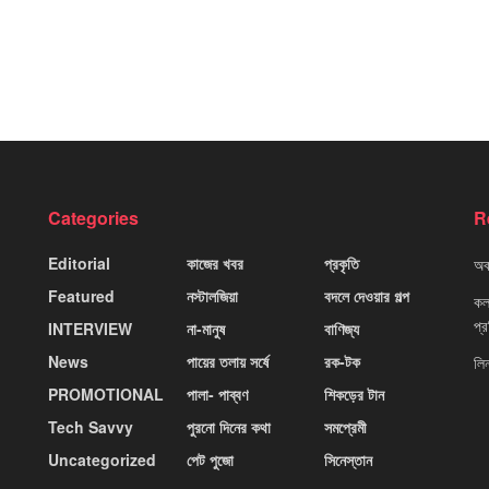
Categories
R
Editorial
কাজের খবর
প্রকৃতি
অবহ
Featured
নস্টালজিয়া
বদলে দেওয়ার গল্প
কলক
প্
INTERVIEW
না-মানুষ
বাণিজ্য
News
পায়ের তলায় সর্ষে
রক-টক
লি
PROMOTIONAL
পালা- পাব্বণ
শিকড়ের টান
Tech Savvy
পুরনো দিনের কথা
সমপ্রেমী
Uncategorized
পেট পুজো
সিনেস্তান