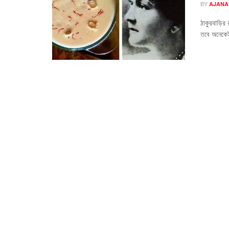
BY
AJANA
ঠাকুরবাড়ির 
তবে অনেকেই