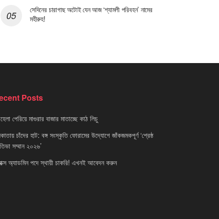
সেদিনের চারাগাছ অটোই যেন আজ ‘শ্যামলী পরিবহন’ নামের
মহীরুহ!
ecent Posts
েলা পেরিয়ে মাগুরার বাজার মাতাচ্ছে কাঠ লিচু
াতায় চাঁদের হাট: বঙ্গ সংস্কৃতি ফোরামের উদ্যোগে জাঁকজমকপূর্ণ ‘শ্রেষ্ঠ
রতিভা সম্মান ২০২৬’
নাক্স অ্যাডমিন পদে স্থায়ী চাকরি! এখনই আবেদন করুন