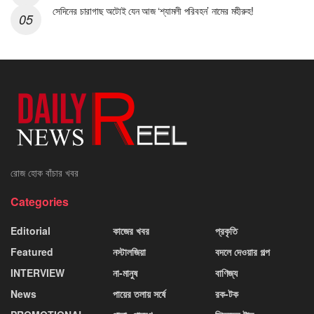
সেদিনের চারাগাছ অটোই যেন আজ ‘শ্যামলী পরিবহন’ নামের মহীরুহ!
রোজ হোক বাঁচার খবর
Categories
Editorial
কাজের খবর
প্রকৃতি
Featured
নস্টালজিয়া
বদলে দেওয়ার গল্প
INTERVIEW
না-মানুষ
বাণিজ্য
News
পায়ের তলায় সর্ষে
রক-টক