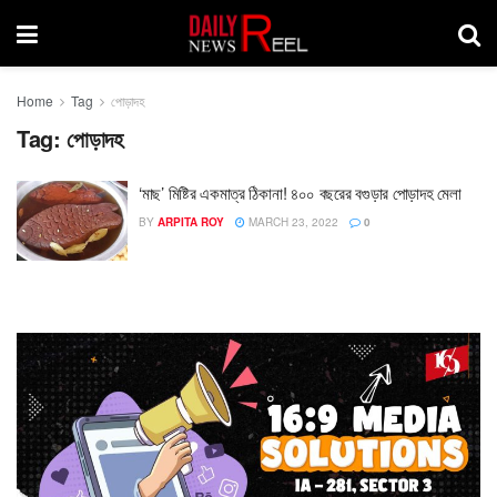
Home
Tag
পোড়াদহ
Tag:
পোড়াদহ
‘মাছ’ মিষ্টির একমাত্র ঠিকানা! ৪০০ বছরের বগুড়ার পোড়াদহ মেলা
BY
ARPITA ROY
MARCH 23, 2022
0