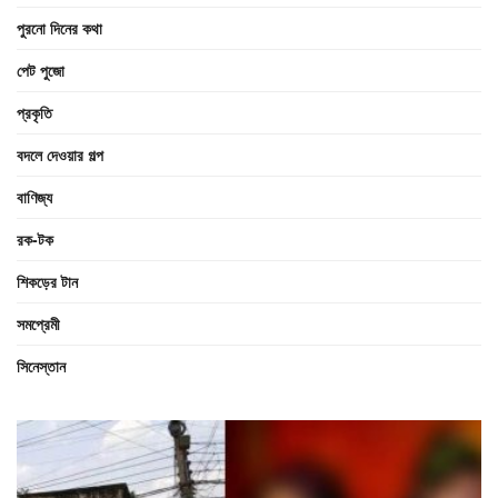
পুরনো দিনের কথা
পেট পুজো
প্রকৃতি
বদলে দেওয়ার গল্প
বাণিজ্য
রক-টক
শিকড়ের টান
সমপ্রেমী
সিনেস্তান