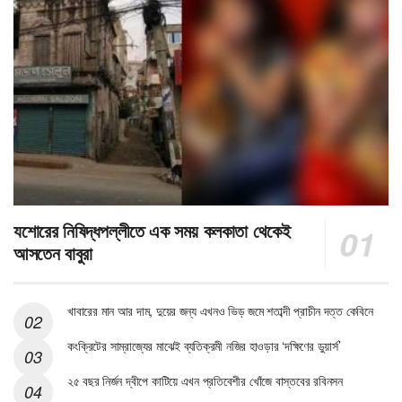
যশোরের নিষিদ্ধপল্লীতে এক সময় কলকাতা থেকেই
আসতেন বাবুরা
খাবারের মান আর দাম, দুয়ের জন্য এখনও ভিড় জমে শতাব্দী প্রাচীন দত্ত কেবিনে
কংক্রিটের সাম্রাজ্যের মাঝেই ব্যতিক্রমী নজির হাওড়ার ‘দক্ষিণের ডুয়ার্স’
২৫ বছর নির্জন দ্বীপে কাটিয়ে এখন প্রতিবেশীর খোঁজে বাস্তবের রবিনসন