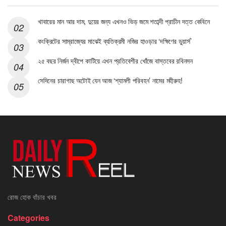
খাবারের মান আর দাম, দুয়ের জন্য এখনও ভিড় জমে শতাব্দী প্রাচীন দত্ত কেবিনে
কংক্রিটের সাম্রাজ্যের মাঝেই ব্যতিক্রমী নজির হাওড়ার ‘দক্ষিণের ডুয়ার্স’
২৫ বছর নির্জন দ্বীপে কাটিয়ে এখন প্রতিবেশীর খোঁজে বাস্তবের রবিনসন
সেদিনের চারাগাছ অটোই যেন আজ ‘শ্যামলী পরিবহন’ নামের মহীরুহ!
রোজ হোক বাঁচার খবর
Categories