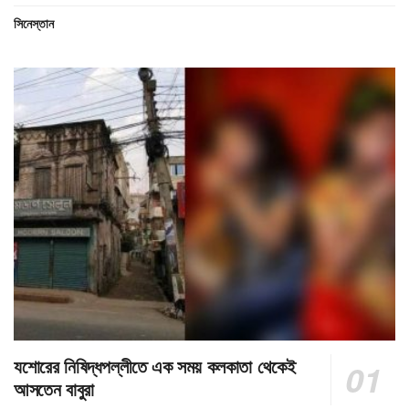
সিনেস্তান
যশোরের নিষিদ্ধপল্লীতে এক সময় কলকাতা থেকেই
আসতেন বাবুরা