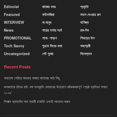
Editorial
কাজের খবর
প্রকৃতি
Featured
নস্টালজিয়া
বদলে দেওয়ার গল্প
INTERVIEW
না-মানুষ
বাণিজ্য
News
পায়ের তলায় সর্ষে
রক-টক
PROMOTIONAL
পালা- পাব্বণ
শিকড়ের টান
Tech Savvy
পুরনো দিনের কথা
সমপ্রেমী
Uncategorized
পেট পুজো
সিনেস্তান
Recent Posts
অবহেলা পেরিয়ে মাগুরার বাজার মাতাচ্ছে কাঠ লিচু
কলকাতায় চাঁদের হাট: বঙ্গ সংস্কৃতি ফোরামের উদ্যোগে জাঁকজমকপূর্ণ ‘শ্রেষ্ঠ প্রতিভা সম্মান
২০২৬’
লিনাক্স অ্যাডমিন পদে স্থায়ী চাকরি! এখনই আবেদন করুন