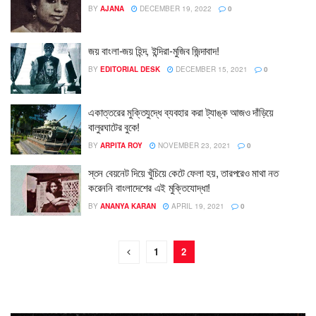
BY
AJANA
DECEMBER 19, 2022
0
জয় বাংলা-জয় হিন্দ, ইন্দিরা-মুজিব জিন্দাবাদ!
BY
EDITORIAL DESK
DECEMBER 15, 2021
0
একাত্তরের মুক্তিযুদ্ধে ব্যবহার করা ট্যাঙ্ক আজও দাঁড়িয়ে
বালুরঘাটের বুকে!
BY
ARPITA ROY
NOVEMBER 23, 2021
0
স্তন বেয়নেট দিয়ে খুঁচিয়ে কেটে ফেলা হয়, তারপরেও মাথা নত
করেননি বাংলাদেশের এই মুক্তিযোদ্ধা!
BY
ANANYA KARAN
APRIL 19, 2021
0
1
2