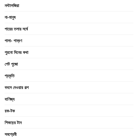
নস্টালজিয়া
না-মানুষ
পায়ের তলায় সর্ষে
পালা- পাব্বণ
পুরনো দিনের কথা
পেট পুজো
প্রকৃতি
বদলে দেওয়ার গল্প
বাণিজ্য
রক-টক
শিকড়ের টান
সমপ্রেমী