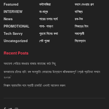
Featured
নস্টালজিয়া
বদলে দেওয়ার গল্প
INTERVIEW
না-মানুষ
বাণিজ্য
News
পায়ের তলায় সর্ষে
রক-টক
PROMOTIONAL
পালা- পাব্বণ
শিকড়ের টান
Tech Savvy
পুরনো দিনের কথা
সমপ্রেমী
Uncategorized
পেট পুজো
সিনেস্তান
Recent Posts
অবহেলা পেরিয়ে মাগুরার বাজার মাতাচ্ছে কাঠ লিচু
কলকাতায় চাঁদের হাট: বঙ্গ সংস্কৃতি ফোরামের উদ্যোগে জাঁকজমকপূর্ণ ‘শ্রেষ্ঠ প্রতিভা সম্মান
২০২৬’
লিনাক্স অ্যাডমিন পদে স্থায়ী চাকরি! এখনই আবেদন করুন