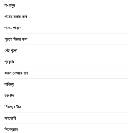
না-মানুষ
পায়ের তলায় সর্ষে
পালা- পাব্বণ
পুরনো দিনের কথা
পেট পুজো
প্রকৃতি
বদলে দেওয়ার গল্প
বাণিজ্য
রক-টক
শিকড়ের টান
সমপ্রেমী
সিনেস্তান