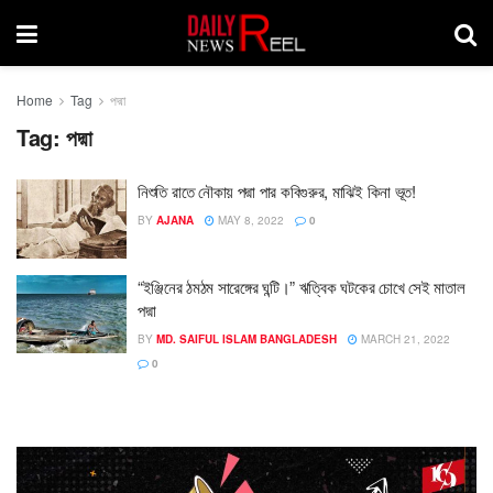
Home
Tag
পদ্মা
Tag:
পদ্মা
নিশুতি রাতে নৌকায় পদ্মা পার কবিগুরুর, মাঝিই কিনা ভূত!
BY
AJANA
MAY 8, 2022
0
“ইঞ্জিনের ঠমঠম সারেঙ্গের ঘন্টি।” ঋত্বিক ঘটকের চোখে সেই মাতাল
পদ্মা
BY
MD. SAIFUL ISLAM BANGLADESH
MARCH 21, 2022
0