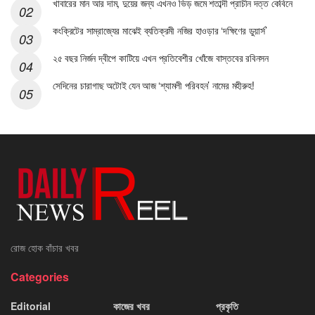
খাবারের মান আর দাম, দুয়ের জন্য এখনও ভিড় জমে শতাব্দী প্রাচীন দত্ত কেবিনে
কংক্রিটের সাম্রাজ্যের মাঝেই ব্যতিক্রমী নজির হাওড়ার ‘দক্ষিণের ডুয়ার্স’
২৫ বছর নির্জন দ্বীপে কাটিয়ে এখন প্রতিবেশীর খোঁজে বাস্তবের রবিনসন
সেদিনের চারাগাছ অটোই যেন আজ ‘শ্যামলী পরিবহন’ নামের মহীরুহ!
রোজ হোক বাঁচার খবর
Categories
Editorial
কাজের খবর
প্রকৃতি