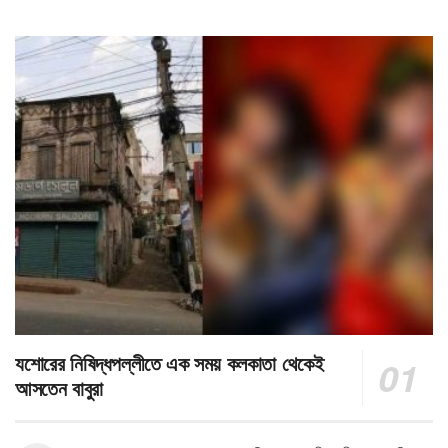
যশোরের নিষিদ্ধপল্লীতে এক সময় কলকাতা থেকেই
আসতেন বাবুরা