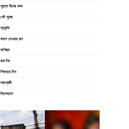
পুরনো দিনের কথা
পেট পুজো
প্রকৃতি
বদলে দেওয়ার গল্প
বাণিজ্য
রক-টক
শিকড়ের টান
সমপ্রেমী
সিনেস্তান