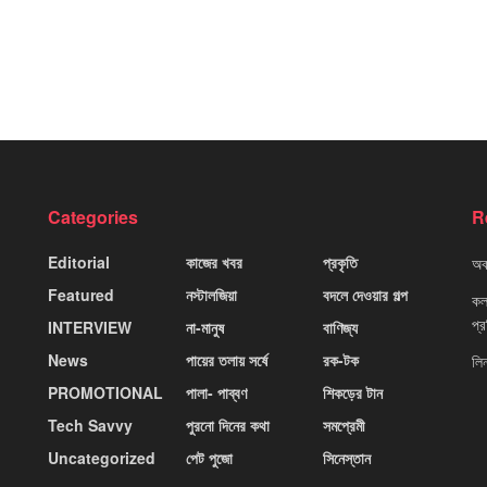
Categories
R
Editorial
কাজের খবর
প্রকৃতি
অবহ
Featured
নস্টালজিয়া
বদলে দেওয়ার গল্প
কলক
প্
INTERVIEW
না-মানুষ
বাণিজ্য
News
পায়ের তলায় সর্ষে
রক-টক
লি
PROMOTIONAL
পালা- পাব্বণ
শিকড়ের টান
Tech Savvy
পুরনো দিনের কথা
সমপ্রেমী
Uncategorized
পেট পুজো
সিনেস্তান