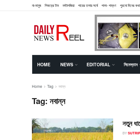
না-মানুষ
শিকড়ের টান
নস্টালজিয়া
পায়ের তলায় সর্ষে
পালা- পাব্বণ
পুরনো দিনের কথা
HOME
NEWS
EDITORIAL
সিনেস্তান
Home
Tag
নবান্ন
Tag:
নবান্ন
নতুন ধা
BY
SUTRIP