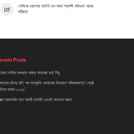
সেদিনের চারাগাছ অটোই যেন আজ ‘শ্যামলী পরিবহন’ নামের
মহীরুহ!
ecent Posts
েলা পেরিয়ে মাগুরার বাজার মাতাচ্ছে কাঠ লিচু
াতায় চাঁদের হাট: বঙ্গ সংস্কৃতি ফোরামের উদ্যোগে জাঁকজমকপূর্ণ ‘শ্রেষ্ঠ
রতিভা সম্মান ২০২৬’
নাক্স অ্যাডমিন পদে স্থায়ী চাকরি! এখনই আবেদন করুন