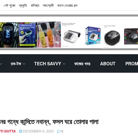
পেট পুজো
প্রকৃতি
বাণিজ্য
সমপ্রেমী
বদলে দেওয়ার গল্প
রক-টক
TECH SAVVY
কাজের খবর
ABOUT
PROM
নের গন্ধে কান্দিতে নবান্ন, ফসল ঘরে তোলার পালা
DECEMBER 6, 2023
TI DUTTA
0