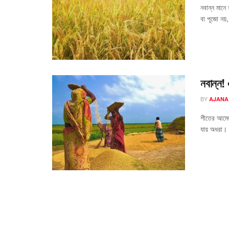
নবান্ন মানে
বা পূজো নয়,
নবান্ন!
BY
AJANA
শীতের আমেজ
যায় অধরা। 