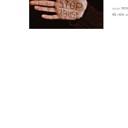
২০২০ সালের
মাঠ থেকে ১