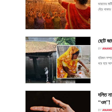
ভারতের মাটি
বেঁচে থাকা
ছোট জাত
BY
ANAND
হরিজন সম্প
ধরে হয়ে আস
দলিত নাব
“ওম”!
BY
ANAND