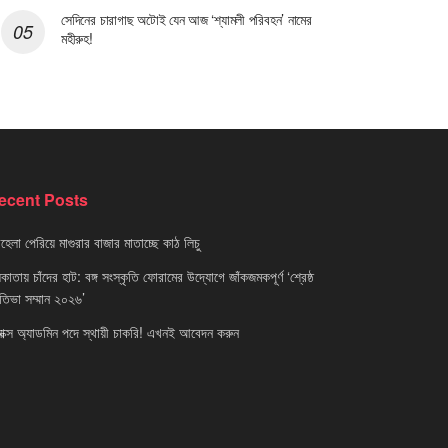
সেদিনের চারাগাছ অটোই যেন আজ ‘শ্যামলী পরিবহন’ নামের
মহীরুহ!
ecent Posts
েলা পেরিয়ে মাগুরার বাজার মাতাচ্ছে কাঠ লিচু
াতায় চাঁদের হাট: বঙ্গ সংস্কৃতি ফোরামের উদ্যোগে জাঁকজমকপূর্ণ ‘শ্রেষ্ঠ
রতিভা সম্মান ২০২৬’
নাক্স অ্যাডমিন পদে স্থায়ী চাকরি! এখনই আবেদন করুন