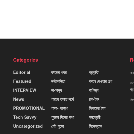
Categories
R
Editorial
কাজের খবর
প্রকৃতি
অবহ
Featured
নস্টালজিয়া
বদলে দেওয়ার গল্প
কলক
প্
INTERVIEW
না-মানুষ
বাণিজ্য
News
পায়ের তলায় সর্ষে
রক-টক
লি
PROMOTIONAL
পালা- পাব্বণ
শিকড়ের টান
Tech Savvy
পুরনো দিনের কথা
সমপ্রেমী
Uncategorized
পেট পুজো
সিনেস্তান