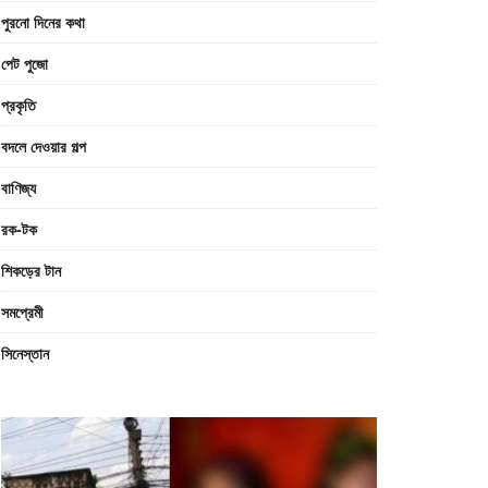
পুরনো দিনের কথা
পেট পুজো
প্রকৃতি
বদলে দেওয়ার গল্প
বাণিজ্য
রক-টক
শিকড়ের টান
সমপ্রেমী
সিনেস্তান