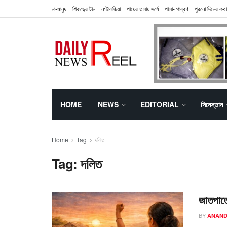
না-মানুষ
শিকড়ের টান
নস্টালজিয়া
পায়ের তলায় সর্ষে
পালা- পাব্বণ
পুরনো দিনের কথা
HOME
NEWS
EDITORIAL
সিনেস্তান
Home
Tag
দলিত
Tag:
দলিত
জাতপাতের
BY
ANAND