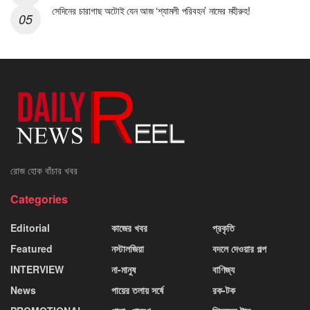
সেদিনের চারাগাছ অটোই যেন আজ ‘শ্যামলী পরিবহন’ নামের মহীরুহ!
রোজ হোক বাঁচার খবর
Categories
Editorial
কাজের খবর
প্রকৃতি
Featured
নস্টালজিয়া
বদলে দেওয়ার গল্প
INTERVIEW
না-মানুষ
বাণিজ্য
News
পায়ের তলায় সর্ষে
রক-টক