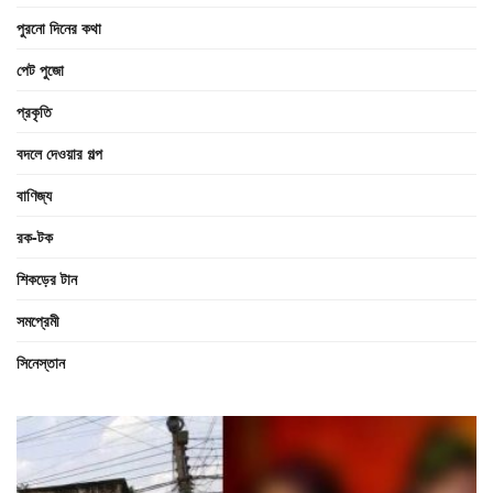
পুরনো দিনের কথা
পেট পুজো
প্রকৃতি
বদলে দেওয়ার গল্প
বাণিজ্য
রক-টক
শিকড়ের টান
সমপ্রেমী
সিনেস্তান