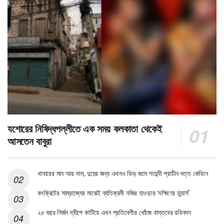
যশোরের নিষিদ্ধপল্লীতে এক সময় কলকাতা থেকেই
আসতেন বাবুরা
খাবারের মান আর দাম, দুয়ের জন্য এখনও ভিড় জমে শতাব্দী প্রাচীন দত্ত কেবিনে
কংক্রিটের সাম্রাজ্যের মাঝেই ব্যতিক্রমী নজির হাওড়ার ‘দক্ষিণের ডুয়ার্স’
২৫ বছর নির্জন দ্বীপে কাটিয়ে এখন প্রতিবেশীর খোঁজে বাস্তবের রবিনসন