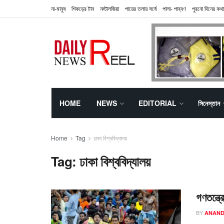
না-মানুষ
শিকড়ের টান
নস্টালজিয়া
পায়ের তলায় সর্ষে
পালা- পাব্বণ
পুরনো দিনের কথা
HOME
NEWS
EDITORIAL
সিনেস্তান
Home
Tag
ঢাকা বিশ্ববিদ্যালয়
Tag:
ঢাকা বিশ্ববিদ্যালয়
গণতন্ত্
BY
ANAND