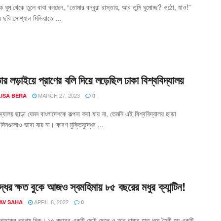
কে ঘুম থেকে তুলে বাবা বলছেন, “তোমার বন্ধুরা রাস্তায়, আর তুমি ঘুমোচ্ছ? ওঠো, যাও!”
র ছবি সোশ্যাল মিডিয়াতে ...
ার লড়াইয়ে প্রাণের বলি দিয়ে লড়েছিল ঢাকা বিশ্ববিদ্যালয়
MARCH 27, 2023
ISA BERA
0
দ্যালয় ছাড়া যেমন বাংলাদেশকে কল্পনা‌ করা যায় না, তেমনি এই বিশ্ববিদ্যালয় ছাড়া
র দিনগুলোও ভাবা যায় না। কারণ মুক্তিযুদ্ধের ...
দ্ধের ক্ষত বুকে আজও স্বমহিমায় ৮৫ বছরের মধুর ক্যান্টিন!
APRIL 8, 2022
AV SAHA
0
শ শতকের প্রথম দিক। ১৫ বছরের একটি ছোট ছেলে ও তার বাবার হাত ধরে তৈরী হয় একটি