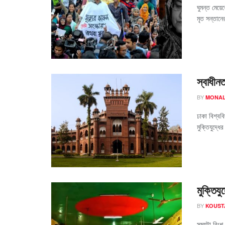
ঘুমন্ত মেয়ে
মৃত সন্তানে
স্বাধীনত
BY
MONAL
ঢাকা বিশ্ববি
মুক্তিযুদ্ধে
মুক্তিযু
BY
KOUST
সময়টা বিং