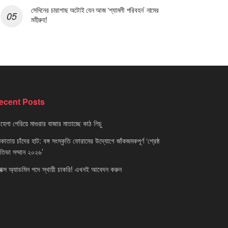
সেদিনের চারাগাছ অটোই যেন আজ ‘শ্যামলী পরিবহন’ নামের
মহীরুহ!
ecent Posts
েলা পেরিয়ে মাগুরার বাজার মাতাচ্ছে কাঠ লিচু
াতায় চাঁদের হাট: বঙ্গ সংস্কৃতি ফোরামের উদ্যোগে জাঁকজমকপূর্ণ ‘শ্রেষ্ঠ
রতিভা সম্মান ২০২৬’
নাক্স অ্যাডমিন পদে স্থায়ী চাকরি! এখনই আবেদন করুন