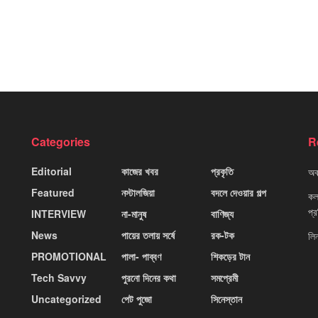
Categories
R
Editorial
কাজের খবর
প্রকৃতি
অবহ
Featured
নস্টালজিয়া
বদলে দেওয়ার গল্প
কলক
প্
INTERVIEW
না-মানুষ
বাণিজ্য
News
পায়ের তলায় সর্ষে
রক-টক
লি
PROMOTIONAL
পালা- পাব্বণ
শিকড়ের টান
Tech Savvy
পুরনো দিনের কথা
সমপ্রেমী
Uncategorized
পেট পুজো
সিনেস্তান