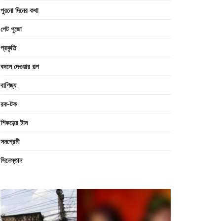
পুরনো দিনের কথা
পেট পুজো
প্রকৃতি
বদলে দেওয়ার গল্প
বাণিজ্য
রক-টক
শিকড়ের টান
সমপ্রেমী
সিনেস্তান