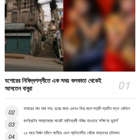
যশোরের নিষিদ্ধপল্লীতে এক সময় কলকাতা থেকেই
আসতেন বাবুরা
খাবারের মান আর দাম, দুয়ের জন্য এখনও ভিড় জমে শতাব্দী প্রাচীন দত্ত কেবিনে
কংক্রিটের সাম্রাজ্যের মাঝেই ব্যতিক্রমী নজির হাওড়ার ‘দক্ষিণের ডুয়ার্স’
২৫ বছর নির্জন দ্বীপে কাটিয়ে এখন প্রতিবেশীর খোঁজে বাস্তবের রবিনসন