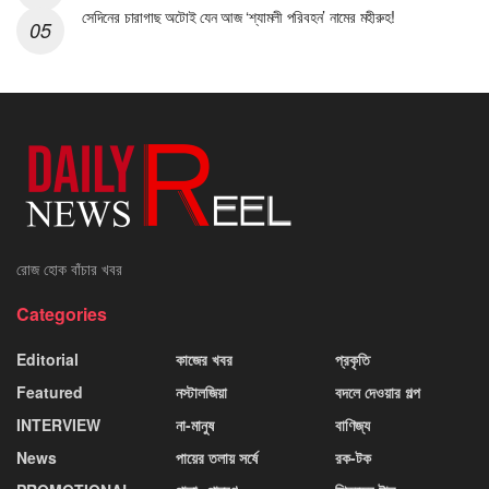
সেদিনের চারাগাছ অটোই যেন আজ ‘শ্যামলী পরিবহন’ নামের মহীরুহ!
রোজ হোক বাঁচার খবর
Categories
Editorial
কাজের খবর
প্রকৃতি
Featured
নস্টালজিয়া
বদলে দেওয়ার গল্প
INTERVIEW
না-মানুষ
বাণিজ্য
News
পায়ের তলায় সর্ষে
রক-টক