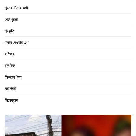
পুরনো দিনের কথা
পেট পুজো
প্রকৃতি
বদলে দেওয়ার গল্প
বাণিজ্য
রক-টক
শিকড়ের টান
সমপ্রেমী
সিনেস্তান