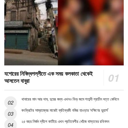
যশোরের নিষিদ্ধপল্লীতে এক সময় কলকাতা থেকেই
আসতেন বাবুরা
খাবারের মান আর দাম, দুয়ের জন্য এখনও ভিড় জমে শতাব্দী প্রাচীন দত্ত কেবিনে
কংক্রিটের সাম্রাজ্যের মাঝেই ব্যতিক্রমী নজির হাওড়ার ‘দক্ষিণের ডুয়ার্স’
২৫ বছর নির্জন দ্বীপে কাটিয়ে এখন প্রতিবেশীর খোঁজে বাস্তবের রবিনসন