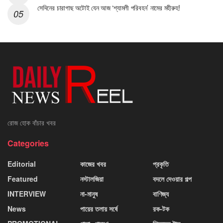
সেদিনের চারাগাছ অটোই যেন আজ ‘শ্যামলী পরিবহন’ নামের মহীরুহ!
রোজ হোক বাঁচার খবর
Categories
Editorial
কাজের খবর
প্রকৃতি
Featured
নস্টালজিয়া
বদলে দেওয়ার গল্প
INTERVIEW
না-মানুষ
বাণিজ্য
News
পায়ের তলায় সর্ষে
রক-টক