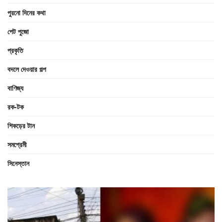
পুরনো দিনের কথা
পেট পুজো
প্রকৃতি
বদলে দেওয়ার গল্প
বাণিজ্য
রক-টক
শিকড়ের টান
সমপ্রেমী
সিনেস্তান