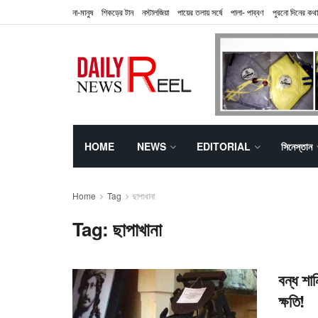
না-মানুষ
শিকড়ের টান
নস্টালজিয়া
পায়ের তলায় সর্ষে
পালা- পাব্বণ
পুরনো দিনের কথা
HOME
NEWS
EDITORIAL
সিনেস্তান
Home
Tag
ছাপাখানা
Tag:
ছাপাখানা
বন্ধ শা
ক্ষতি!