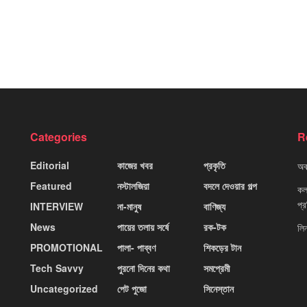
Categories
R
Editorial
কাজের খবর
প্রকৃতি
অবহ
Featured
নস্টালজিয়া
বদলে দেওয়ার গল্প
কলক
প্
INTERVIEW
না-মানুষ
বাণিজ্য
News
পায়ের তলায় সর্ষে
রক-টক
লি
PROMOTIONAL
পালা- পাব্বণ
শিকড়ের টান
Tech Savvy
পুরনো দিনের কথা
সমপ্রেমী
Uncategorized
পেট পুজো
সিনেস্তান