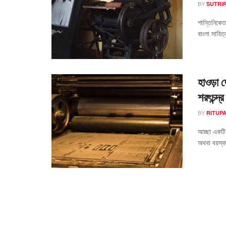
BY
SUTRIP
শান্তিনিকেত
বাংলা সাহিত
হাওড়া 
শরৎচন্দ্র
BY
RITUP
আচ্ছা একটি 
অথবা বয়স্ক