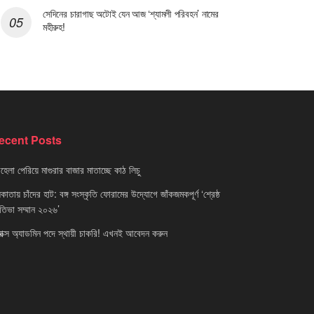
সেদিনের চারাগাছ অটোই যেন আজ ‘শ্যামলী পরিবহন’ নামের
মহীরুহ!
ecent Posts
েলা পেরিয়ে মাগুরার বাজার মাতাচ্ছে কাঠ লিচু
াতায় চাঁদের হাট: বঙ্গ সংস্কৃতি ফোরামের উদ্যোগে জাঁকজমকপূর্ণ ‘শ্রেষ্ঠ
রতিভা সম্মান ২০২৬’
নাক্স অ্যাডমিন পদে স্থায়ী চাকরি! এখনই আবেদন করুন