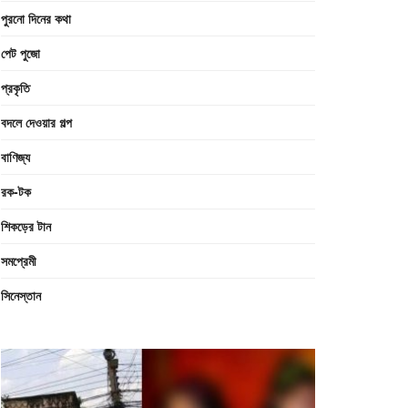
পুরনো দিনের কথা
পেট পুজো
প্রকৃতি
বদলে দেওয়ার গল্প
বাণিজ্য
রক-টক
শিকড়ের টান
সমপ্রেমী
সিনেস্তান