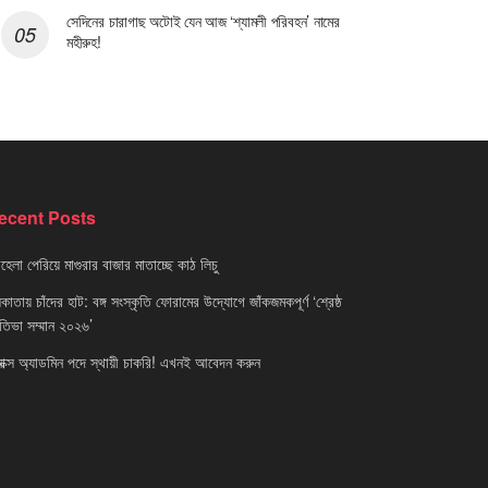
সেদিনের চারাগাছ অটোই যেন আজ ‘শ্যামলী পরিবহন’ নামের
মহীরুহ!
ecent Posts
েলা পেরিয়ে মাগুরার বাজার মাতাচ্ছে কাঠ লিচু
াতায় চাঁদের হাট: বঙ্গ সংস্কৃতি ফোরামের উদ্যোগে জাঁকজমকপূর্ণ ‘শ্রেষ্ঠ
রতিভা সম্মান ২০২৬’
নাক্স অ্যাডমিন পদে স্থায়ী চাকরি! এখনই আবেদন করুন