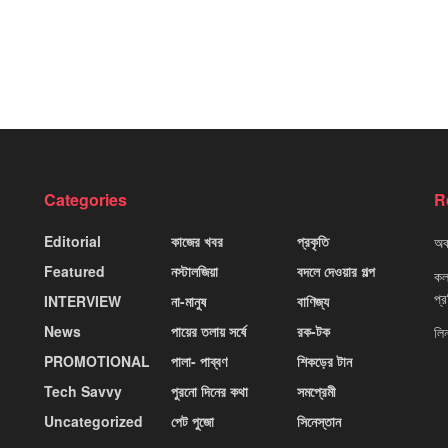
Categories
R
Editorial
কাজের খবর
প্রকৃতি
অবহ
Featured
নস্টালজিয়া
বদলে দেওয়ার গল্প
কলক
প্
INTERVIEW
না-মানুষ
বাণিজ্য
News
পায়ের তলায় সর্ষে
রক-টক
লি
PROMOTIONAL
পালা- পাব্বণ
শিকড়ের টান
Tech Savvy
পুরনো দিনের কথা
সমপ্রেমী
Uncategorized
পেট পুজো
সিনেস্তান