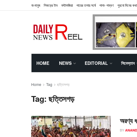
না-মানুষ
শিকড়ের টান
নস্টালজিয়া
পায়ের তলায় সর্ষে
পালা- পাব্বণ
পুরনো দিনের কথা
HOME
NEWS
EDITORIAL
সিনেস্তান
Home
Tag
ছত্তিসগড়
Tag:
ছত্তিসগড়
অরণ্য ধ্
BY
ANAND