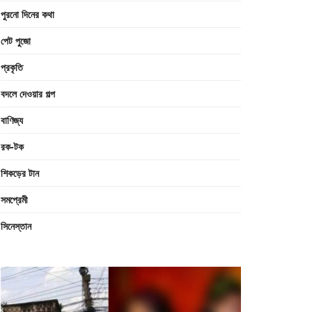
পুরনো দিনের কথা
পেট পুজো
প্রকৃতি
বদলে দেওয়ার গল্প
বাণিজ্য
রক-টক
শিকড়ের টান
সমপ্রেমী
সিনেস্তান