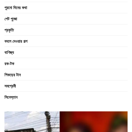
পুরনো দিনের কথা
পেট পুজো
প্রকৃতি
বদলে দেওয়ার গল্প
বাণিজ্য
রক-টক
শিকড়ের টান
সমপ্রেমী
সিনেস্তান