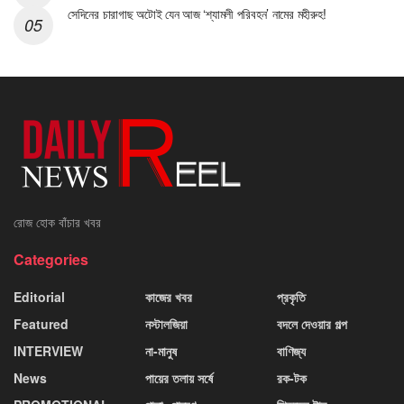
সেদিনের চারাগাছ অটোই যেন আজ ‘শ্যামলী পরিবহন’ নামের মহীরুহ!
রোজ হোক বাঁচার খবর
Categories
Editorial
কাজের খবর
প্রকৃতি
Featured
নস্টালজিয়া
বদলে দেওয়ার গল্প
INTERVIEW
না-মানুষ
বাণিজ্য
News
পায়ের তলায় সর্ষে
রক-টক