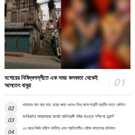
যশোরের নিষিদ্ধপল্লীতে এক সময় কলকাতা থেকেই
আসতেন বাবুরা
খাবারের মান আর দাম, দুয়ের জন্য এখনও ভিড় জমে শতাব্দী প্রাচীন দত্ত কেবিনে
কংক্রিটের সাম্রাজ্যের মাঝেই ব্যতিক্রমী নজির হাওড়ার ‘দক্ষিণের ডুয়ার্স’
২৫ বছর নির্জন দ্বীপে কাটিয়ে এখন প্রতিবেশীর খোঁজে বাস্তবের রবিনসন