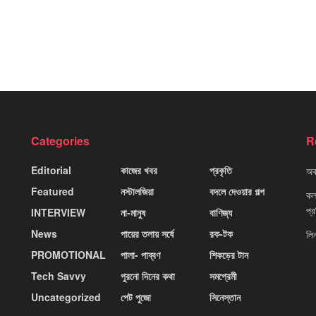
Categories
R
Editorial
কাজের খবর
প্রকৃতি
অবহ
Featured
নস্টালজিয়া
বদলে দেওয়ার গল্প
কলক
প্
INTERVIEW
না-মানুষ
বাণিজ্য
News
পায়ের তলায় সর্ষে
রক-টক
লি
PROMOTIONAL
পালা- পাব্বণ
শিকড়ের টান
Tech Savvy
পুরনো দিনের কথা
সমপ্রেমী
Uncategorized
পেট পুজো
সিনেস্তান