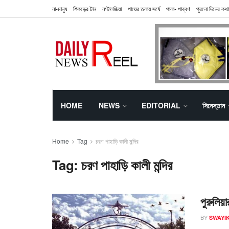
না-মানুষ
শিকড়ের টান
নস্টালজিয়া
পায়ের তলায় সর্ষে
পালা- পাব্বণ
পুরনো দিনের কথা
HOME
NEWS
EDITORIAL
সিনেস্তান
Home
Tag
চরণ পাহাড়ি কালী মন্দির
Tag:
চরণ পাহাড়ি কালী মন্দির
পুরুলিয়
BY
SWAYI