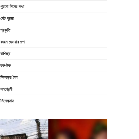
পুরনো দিনের কথা
পেট পুজো
প্রকৃতি
বদলে দেওয়ার গল্প
বাণিজ্য
রক-টক
শিকড়ের টান
সমপ্রেমী
সিনেস্তান