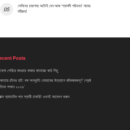
সেদিনের চারাগাছ অটোই যেন আজ ‘শ্যামলী পরিবহন’ নামের
মহীরুহ!
ecent Posts
েলা পেরিয়ে মাগুরার বাজার মাতাচ্ছে কাঠ লিচু
াতায় চাঁদের হাট: বঙ্গ সংস্কৃতি ফোরামের উদ্যোগে জাঁকজমকপূর্ণ ‘শ্রেষ্ঠ
রতিভা সম্মান ২০২৬’
নাক্স অ্যাডমিন পদে স্থায়ী চাকরি! এখনই আবেদন করুন