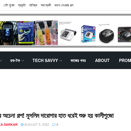
পেট পুজো
প্রকৃতি
বাণিজ্য
সমপ্রেমী
বদলে দেওয়ার গল্প
রক-টক
TECH SAVVY
কাজের খবর
ABOUT
PROM
ার অচেনা গল্প! মুসলিম দারোগার হাত ধরেই শুরু হয় কালীপুজো
AUGUST 5, 2022
KA SARKAR
0