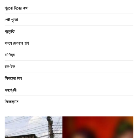
পুরনো দিনের কথা
পেট পুজো
প্রকৃতি
বদলে দেওয়ার গল্প
বাণিজ্য
রক-টক
শিকড়ের টান
সমপ্রেমী
সিনেস্তান