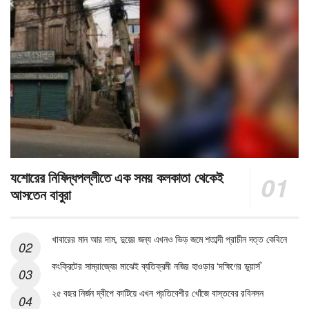
যশোরের নিষিদ্ধপল্লীতে এক সময় কলকাতা থেকেই
আসতেন বাবুরা
খাবারের মান আর দাম, দুয়ের জন্য এখনও ভিড় জমে শতাব্দী প্রাচীন দত্ত কেবিনে
কংক্রিটের সাম্রাজ্যের মাঝেই ব্যতিক্রমী নজির হাওড়ার ‘দক্ষিণের ডুয়ার্স’
২৫ বছর নির্জন দ্বীপে কাটিয়ে এখন প্রতিবেশীর খোঁজে বাস্তবের রবিনসন