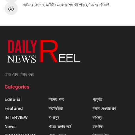
সেদিনের চারাগাছ অটোই যেন আজ ‘শ্যামলী পরিবহন’ নামের মহীরুহ!
রোজ হোক বাঁচার খবর
Categories
Editorial
কাজের খবর
প্রকৃতি
Featured
নস্টালজিয়া
বদলে দেওয়ার গল্প
INTERVIEW
না-মানুষ
বাণিজ্য
News
পায়ের তলায় সর্ষে
রক-টক