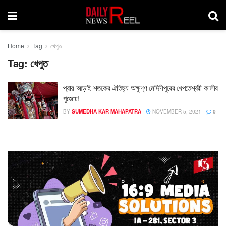
Home
Tag
খেপুত
Tag:
খেপুত
প্রায় আড়াই শতকের ঐতিহ্য অক্ষুণ্ণ মেদিনীপুরের খেপতেশ্বরী কালীর
পুজোয়!
BY
SUMEDHA KAR MAHAPATRA
NOVEMBER 5, 2021
0