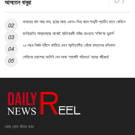
আসতেন বাবুরা
খাবারের মান আর দাম, দুয়ের জন্য এখনও ভিড় জমে শতাব্দী প্রাচীন দত্ত কেবিনে
কংক্রিটের সাম্রাজ্যের মাঝেই ব্যতিক্রমী নজির হাওড়ার ‘দক্ষিণের ডুয়ার্স’
২৫ বছর নির্জন দ্বীপে কাটিয়ে এখন প্রতিবেশীর খোঁজে বাস্তবের রবিনসন
সেদিনের চারাগাছ অটোই যেন আজ ‘শ্যামলী পরিবহন’ নামের মহীরুহ!
রোজ হোক বাঁচার খবর