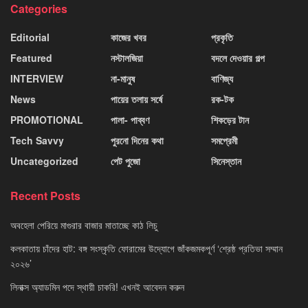
Categories
Editorial
কাজের খবর
প্রকৃতি
Featured
নস্টালজিয়া
বদলে দেওয়ার গল্প
INTERVIEW
না-মানুষ
বাণিজ্য
News
পায়ের তলায় সর্ষে
রক-টক
PROMOTIONAL
পালা- পাব্বণ
শিকড়ের টান
Tech Savvy
পুরনো দিনের কথা
সমপ্রেমী
Uncategorized
পেট পুজো
সিনেস্তান
Recent Posts
অবহেলা পেরিয়ে মাগুরার বাজার মাতাচ্ছে কাঠ লিচু
কলকাতায় চাঁদের হাট: বঙ্গ সংস্কৃতি ফোরামের উদ্যোগে জাঁকজমকপূর্ণ ‘শ্রেষ্ঠ প্রতিভা সম্মান
২০২৬’
লিনাক্স অ্যাডমিন পদে স্থায়ী চাকরি! এখনই আবেদন করুন