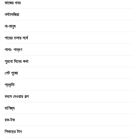
কাজের খবর
নস্টালজিয়া
না-মানুষ
পায়ের তলায় সর্ষে
পালা- পাব্বণ
পুরনো দিনের কথা
পেট পুজো
প্রকৃতি
বদলে দেওয়ার গল্প
বাণিজ্য
রক-টক
শিকড়ের টান