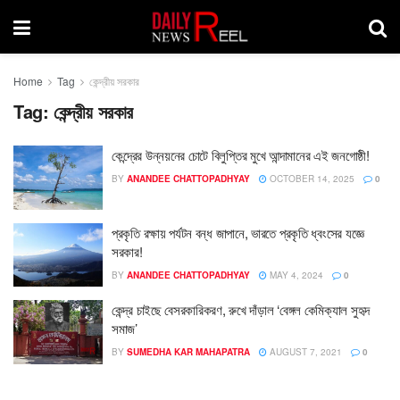
Home
Tag
কেন্দ্রীয় সরকার
Tag:
কেন্দ্রীয় সরকার
কেন্দ্রের উন্নয়নের চোটে বিলুপ্তির মুখে আন্দামানের এই জনগোষ্ঠী!
BY
ANANDEE CHATTOPADHYAY
OCTOBER 14, 2025
0
প্রকৃতি রক্ষায় পর্যটন বন্ধ জাপানে, ভারতে প্রকৃতি ধ্বংসের যজ্ঞে
সরকার!
BY
ANANDEE CHATTOPADHYAY
MAY 4, 2024
0
কেন্দ্র চাইছে বেসরকারিকরণ, রুখে দাঁড়াল ‘বেঙ্গল কেমিক্যাল সুহৃদ
সমাজ’
BY
SUMEDHA KAR MAHAPATRA
AUGUST 7, 2021
0