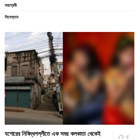
সমপ্রেমী
সিনেস্তান
যশোরের নিষিদ্ধপল্লীতে এক সময় কলকাতা থেকেই