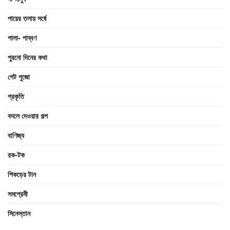
পায়ের তলায় সর্ষে
পালা- পাব্বণ
পুরনো দিনের কথা
পেট পুজো
প্রকৃতি
বদলে দেওয়ার গল্প
বাণিজ্য
রক-টক
শিকড়ের টান
সমপ্রেমী
সিনেস্তান