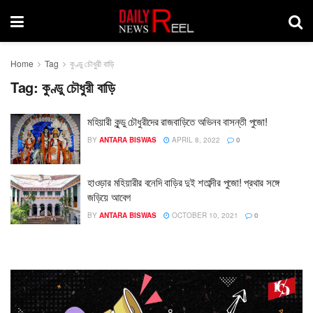
Home
Tag
কুণ্ডু চৌধুরী বাড়ি
Tag:
কুণ্ডু চৌধুরী বাড়ি
মহিয়ারী কুন্ডু চৌধুরীদের রাজবাড়িতে অভিনব বাসন্তী পুজো!
BY
ANTARA BISWAS
APRIL 8, 2022
0
হাওড়ার মহিয়ারীর বনেদি বাড়ির দুই শতাব্দীর পুজো! প্রথার সঙ্গে
জড়িয়ে আবেগ
BY
ANTARA BISWAS
OCTOBER 10, 2021
0