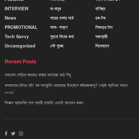
INTERVIEW
না-মানুষ
বাণিজ্য
News
পায়ের তলায় সর্ষে
রক-টক
PROMOTIONAL
পালা- পাব্বণ
শিকড়ের টান
Tech Savvy
পুরনো দিনের কথা
সমপ্রেমী
Uncategorized
পেট পুজো
সিনেস্তান
Recent Posts
অবহেলা পেরিয়ে মাগুরার বাজার মাতাচ্ছে কাঠ লিচু
কলকাতায় চাঁদের হাট: বঙ্গ সংস্কৃতি ফোরামের উদ্যোগে জাঁকজমকপূর্ণ ‘শ্রেষ্ঠ প্রতিভা সম্মান
২০২৬’
লিনাক্স অ্যাডমিন পদে স্থায়ী চাকরি! এখনই আবেদন করুন