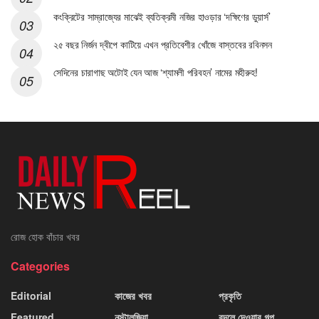
কংক্রিটের সাম্রাজ্যের মাঝেই ব্যতিক্রমী নজির হাওড়ার ‘দক্ষিণের ডুয়ার্স’
২৫ বছর নির্জন দ্বীপে কাটিয়ে এখন প্রতিবেশীর খোঁজে বাস্তবের রবিনসন
সেদিনের চারাগাছ অটোই যেন আজ ‘শ্যামলী পরিবহন’ নামের মহীরুহ!
রোজ হোক বাঁচার খবর
Categories
Editorial
কাজের খবর
প্রকৃতি
Featured
নস্টালজিয়া
বদলে দেওয়ার গল্প