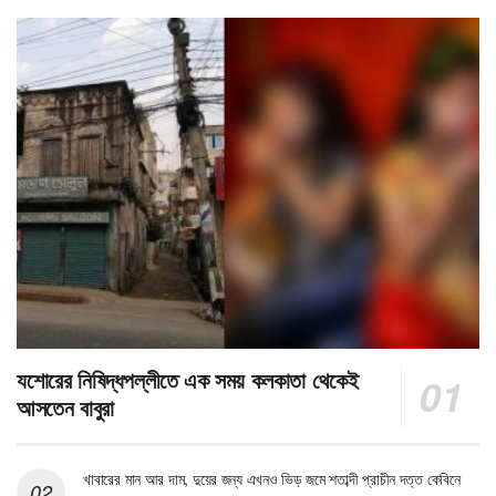
যশোরের নিষিদ্ধপল্লীতে এক সময় কলকাতা থেকেই
আসতেন বাবুরা
খাবারের মান আর দাম, দুয়ের জন্য এখনও ভিড় জমে শতাব্দী প্রাচীন দত্ত কেবিনে