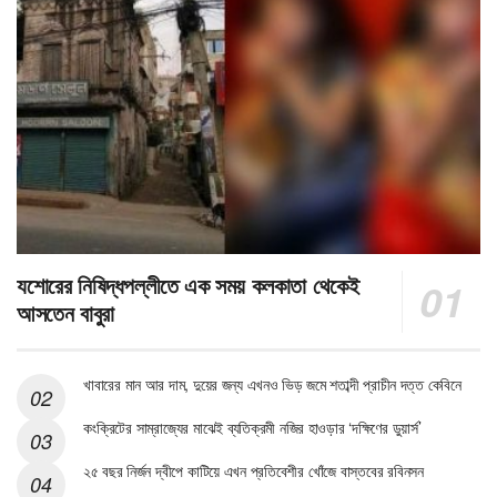
যশোরের নিষিদ্ধপল্লীতে এক সময় কলকাতা থেকেই
আসতেন বাবুরা
খাবারের মান আর দাম, দুয়ের জন্য এখনও ভিড় জমে শতাব্দী প্রাচীন দত্ত কেবিনে
কংক্রিটের সাম্রাজ্যের মাঝেই ব্যতিক্রমী নজির হাওড়ার ‘দক্ষিণের ডুয়ার্স’
২৫ বছর নির্জন দ্বীপে কাটিয়ে এখন প্রতিবেশীর খোঁজে বাস্তবের রবিনসন