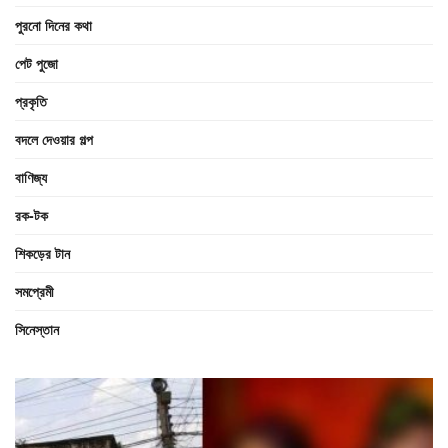
পুরনো দিনের কথা
পেট পুজো
প্রকৃতি
বদলে দেওয়ার গল্প
বাণিজ্য
রক-টক
শিকড়ের টান
সমপ্রেমী
সিনেস্তান