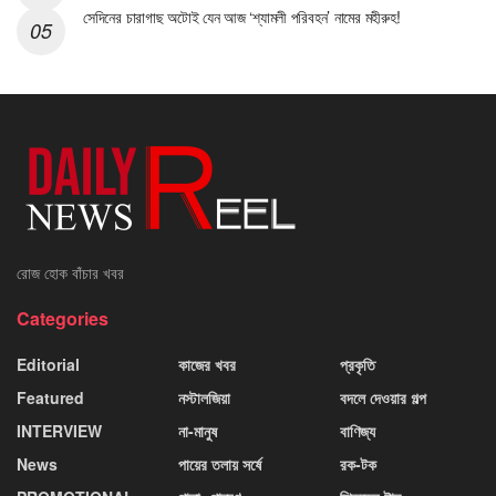
সেদিনের চারাগাছ অটোই যেন আজ ‘শ্যামলী পরিবহন’ নামের মহীরুহ!
রোজ হোক বাঁচার খবর
Categories
Editorial
কাজের খবর
প্রকৃতি
Featured
নস্টালজিয়া
বদলে দেওয়ার গল্প
INTERVIEW
না-মানুষ
বাণিজ্য
News
পায়ের তলায় সর্ষে
রক-টক