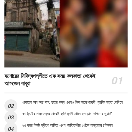
যশোরের নিষিদ্ধপল্লীতে এক সময় কলকাতা থেকেই
আসতেন বাবুরা
খাবারের মান আর দাম, দুয়ের জন্য এখনও ভিড় জমে শতাব্দী প্রাচীন দত্ত কেবিনে
কংক্রিটের সাম্রাজ্যের মাঝেই ব্যতিক্রমী নজির হাওড়ার ‘দক্ষিণের ডুয়ার্স’
২৫ বছর নির্জন দ্বীপে কাটিয়ে এখন প্রতিবেশীর খোঁজে বাস্তবের রবিনসন