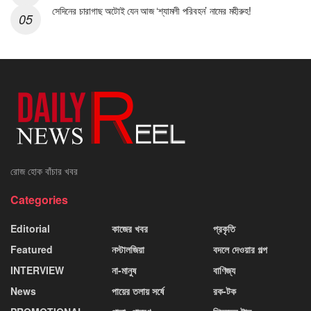
সেদিনের চারাগাছ অটোই যেন আজ ‘শ্যামলী পরিবহন’ নামের মহীরুহ!
রোজ হোক বাঁচার খবর
Categories
Editorial
কাজের খবর
প্রকৃতি
Featured
নস্টালজিয়া
বদলে দেওয়ার গল্প
INTERVIEW
না-মানুষ
বাণিজ্য
News
পায়ের তলায় সর্ষে
রক-টক