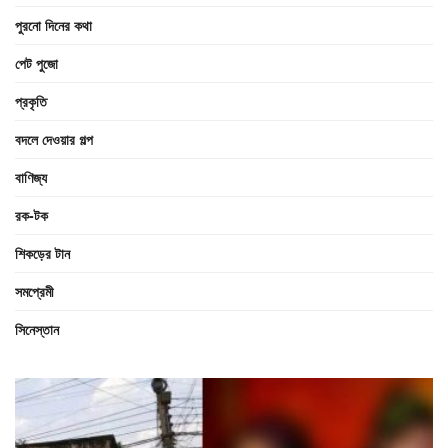
পুরনো দিনের কথা
পেট পুজো
প্রকৃতি
বদলে দেওয়ার গল্প
বাণিজ্য
রক-টক
শিকড়ের টান
সমপ্রেমী
সিনেস্তান