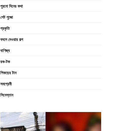
পুরনো দিনের কথা
পেট পুজো
প্রকৃতি
বদলে দেওয়ার গল্প
বাণিজ্য
রক-টক
শিকড়ের টান
সমপ্রেমী
সিনেস্তান