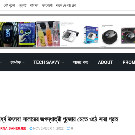
পেট পুজো
প্রকৃতি
বাণিজ্য
সমপ্রেমী
বদলে দেওয়ার গল্প
রক-টক
TECH SAVVY
কাজের খবর
ABOUT
PROM
র্ধ্বে উৎসব! সালারের জগদ্ধাত্রী পুজোয় মেতে ওঠে সারা গ্রাম
NOVEMBER 1, 2022
ARNA BANERJEE
0