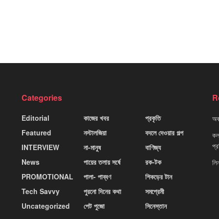
Categories
R
Editorial
কাজের খবর
প্রকৃতি
অবহ
Featured
নস্টালজিয়া
বদলে দেওয়ার গল্প
কলক
প্
INTERVIEW
না-মানুষ
বাণিজ্য
News
পায়ের তলায় সর্ষে
রক-টক
লি
PROMOTIONAL
পালা- পাব্বণ
শিকড়ের টান
Tech Savvy
পুরনো দিনের কথা
সমপ্রেমী
Uncategorized
পেট পুজো
সিনেস্তান