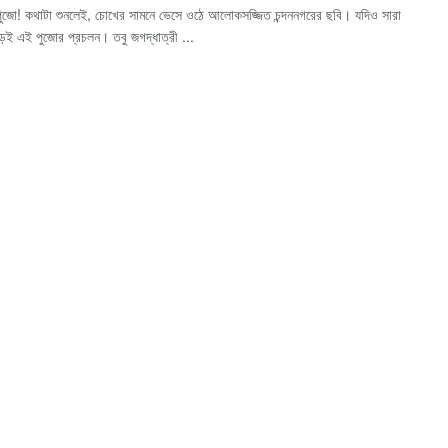
 পুজো! কথাটা শুনলেই, চোখের সামনে ভেসে ওঠে আলোকসজ্জিত চন্দননগরের ছবি। যদিও সারা
জুড়েই এই পুজোর প্রচলন। তবু জগদ্ধাত্রী ...