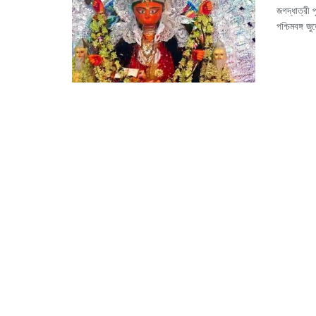
জগদ্ধাত্রী
পশ্চিমবঙ্গ 