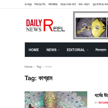
না-মানুষ
শিকড়ের টান
নস্টালজিয়া
পায়ের তলায় সর্ষে
পালা- পাব্বণ
পুরনো দিনের কথা
HOME
NEWS
EDITORIAL
সিনেস্তান
Home
Tag
কাগ্রাম
Tag:
কাগ্রাম
ধর্মের ঊ
BY
RITUP