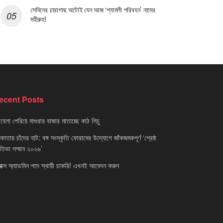
সেদিনের চারাগাছ অটোই যেন আজ ‘শ্যামলী পরিবহন’ নামের
মহীরুহ!
ecent Posts
েলা পেরিয়ে মাগুরার বাজার মাতাচ্ছে কাঠ লিচু
াতায় চাঁদের হাট: বঙ্গ সংস্কৃতি ফোরামের উদ্যোগে জাঁকজমকপূর্ণ ‘শ্রেষ্ঠ
রতিভা সম্মান ২০২৬’
নাক্স অ্যাডমিন পদে স্থায়ী চাকরি! এখনই আবেদন করুন