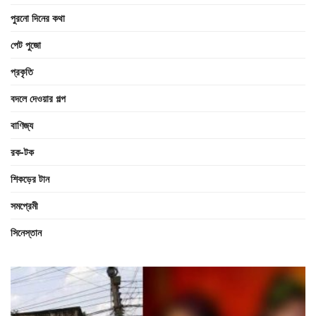
পুরনো দিনের কথা
পেট পুজো
প্রকৃতি
বদলে দেওয়ার গল্প
বাণিজ্য
রক-টক
শিকড়ের টান
সমপ্রেমী
সিনেস্তান