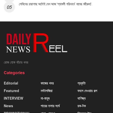
সেদিনের চারাগাছ অটোই যেন আজ ‘শ্যামলী পরিবহন’ নামের মহীরুহ!
রোজ হোক বাঁচার খবর
Categories
Editorial
কাজের খবর
প্রকৃতি
Featured
নস্টালজিয়া
বদলে দেওয়ার গল্প
INTERVIEW
না-মানুষ
বাণিজ্য
News
পায়ের তলায় সর্ষে
রক-টক