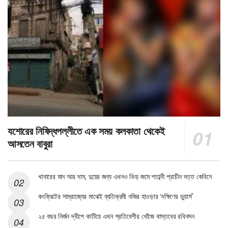
যশোরের নিষিদ্ধপল্লীতে এক সময় কলকাতা থেকেই
আসতেন বাবুরা
খাবারের মান আর দাম, দুয়ের জন্য এখনও ভিড় জমে শতাব্দী প্রাচীন দত্ত কেবিনে
কংক্রিটের সাম্রাজ্যের মাঝেই ব্যতিক্রমী নজির হাওড়ার ‘দক্ষিণের ডুয়ার্স’
২৫ বছর নির্জন দ্বীপে কাটিয়ে এখন প্রতিবেশীর খোঁজে বাস্তবের রবিনসন