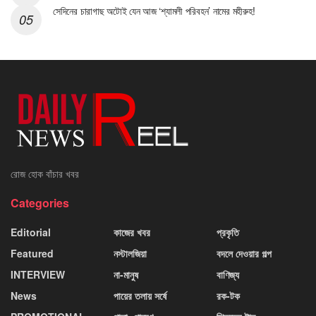
সেদিনের চারাগাছ অটোই যেন আজ ‘শ্যামলী পরিবহন’ নামের মহীরুহ!
রোজ হোক বাঁচার খবর
Categories
Editorial
কাজের খবর
প্রকৃতি
Featured
নস্টালজিয়া
বদলে দেওয়ার গল্প
INTERVIEW
না-মানুষ
বাণিজ্য
News
পায়ের তলায় সর্ষে
রক-টক