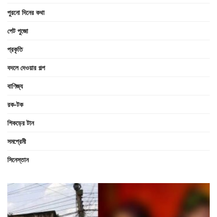
পুরনো দিনের কথা
পেট পুজো
প্রকৃতি
বদলে দেওয়ার গল্প
বাণিজ্য
রক-টক
শিকড়ের টান
সমপ্রেমী
সিনেস্তান