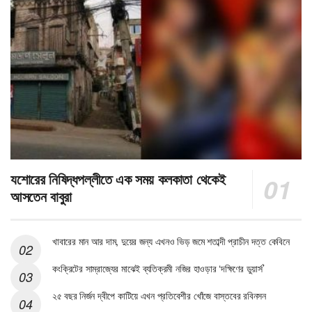
যশোরের নিষিদ্ধপল্লীতে এক সময় কলকাতা থেকেই
আসতেন বাবুরা
খাবারের মান আর দাম, দুয়ের জন্য এখনও ভিড় জমে শতাব্দী প্রাচীন দত্ত কেবিনে
কংক্রিটের সাম্রাজ্যের মাঝেই ব্যতিক্রমী নজির হাওড়ার ‘দক্ষিণের ডুয়ার্স’
২৫ বছর নির্জন দ্বীপে কাটিয়ে এখন প্রতিবেশীর খোঁজে বাস্তবের রবিনসন