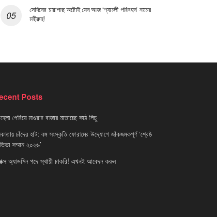
সেদিনের চারাগাছ অটোই যেন আজ ‘শ্যামলী পরিবহন’ নামের
মহীরুহ!
ecent Posts
েলা পেরিয়ে মাগুরার বাজার মাতাচ্ছে কাঠ লিচু
াতায় চাঁদের হাট: বঙ্গ সংস্কৃতি ফোরামের উদ্যোগে জাঁকজমকপূর্ণ ‘শ্রেষ্ঠ
রতিভা সম্মান ২০২৬’
নাক্স অ্যাডমিন পদে স্থায়ী চাকরি! এখনই আবেদন করুন