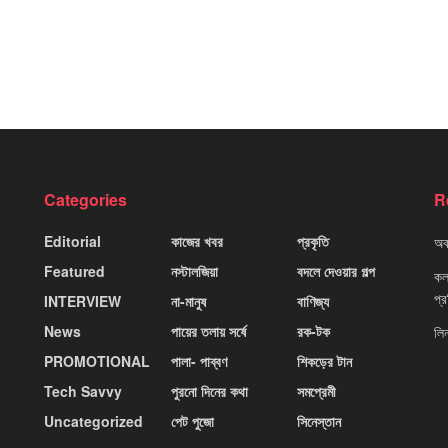
Categories
R
Editorial
কাজের খবর
প্রকৃতি
অবহ
Featured
নস্টালজিয়া
বদলে দেওয়ার গল্প
কলক
প্
INTERVIEW
না-মানুষ
বাণিজ্য
News
পায়ের তলায় সর্ষে
রক-টক
লি
PROMOTIONAL
পালা- পাব্বণ
শিকড়ের টান
Tech Savvy
পুরনো দিনের কথা
সমপ্রেমী
Uncategorized
পেট পুজো
সিনেস্তান