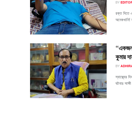
BY
EDITO
রক্ত দিতে এ
অনেকখানি! ত
“একজন ড
কুমার দ
BY
ADHIR
স্বাস্থ্যের
ঘটনার সাক্ষী 