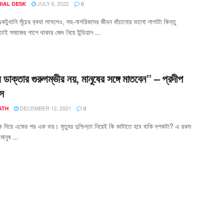
JULY 6, 2022
RIAL DESK
0
কটুখানি সূঁচের ব‍্যথা লাগলেও, সহ-নাগরিকদের জীবন বাঁচানোর ভালো লাগাটা কিন্তু
াই সমাজের পাশে থাকার জেদ নিয়ে ইন্ডিয়ান ...
াক্তার গুরুগম্ভীর নয়, মানুষের সঙ্গে মাতবেন” – প্রদীপ
াস
DECEMBER 12, 2021
ATH
0
 দিক দিয়ে একের পর এক ভয়। মৃত্যুর দুশ্চিন্তা নিয়েই কি কাটাতে হবে বাকি দশকটা? এ রকম
মানুষ ...