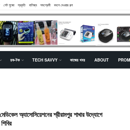
পেট পুজো
প্রকৃতি
বাণিজ্য
সমপ্রেমী
বদলে দেওয়ার গল্প
রক-টক
TECH SAVVY
কাজের খবর
ABOUT
PROM
ন মেডিকেল অ্যাসোসিয়েশনের শ্রীরামপুর শাখার উদ্যোগে
 শিবির