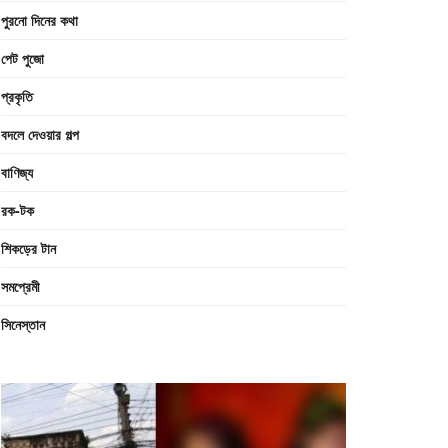
পুরনো দিনের কথা
পেট পুজো
প্রকৃতি
বদলে দেওয়ার গল্প
বাণিজ্য
রক-টক
শিকড়ের টান
সমপ্রেমী
সিনেস্তান