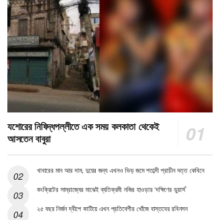
যশোরের নিষিদ্ধপল্লীতে এক সময় কলকাতা থেকেই
আসতেন বাবুরা
খাবারের মান আর দাম, দুয়ের জন্য এখনও ভিড় জমে শতাব্দী প্রাচীন দত্ত কেবিনে
কংক্রিটের সাম্রাজ্যের মাঝেই ব্যতিক্রমী নজির হাওড়ার ‘দক্ষিণের ডুয়ার্স’
২৫ বছর নির্জন দ্বীপে কাটিয়ে এখন প্রতিবেশীর খোঁজে বাস্তবের রবিনসন