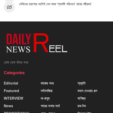
সেদিনের চারাগাছ অটোই যেন আজ ‘শ্যামলী পরিবহন’ নামের মহীরুহ!
রোজ হোক বাঁচার খবর
Categories
Editorial
কাজের খবর
প্রকৃতি
Featured
নস্টালজিয়া
বদলে দেওয়ার গল্প
INTERVIEW
না-মানুষ
বাণিজ্য
News
পায়ের তলায় সর্ষে
রক-টক