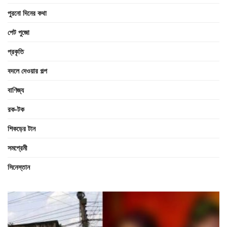
পুরনো দিনের কথা
পেট পুজো
প্রকৃতি
বদলে দেওয়ার গল্প
বাণিজ্য
রক-টক
শিকড়ের টান
সমপ্রেমী
সিনেস্তান